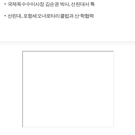
국제옥수수이사장 김순권 박사, 선린대서 특
선린대, 포항세오녀로타리클럽과 산·학협력