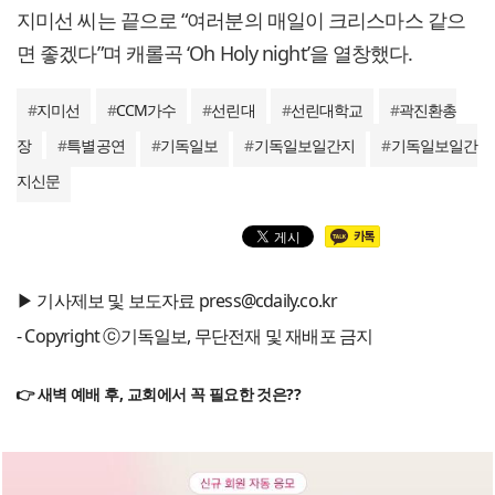
지미선 씨는 끝으로 “여러분의 매일이 크리스마스 같으
면 좋겠다”며 캐롤곡 ‘Oh Holy night’을 열창했다.
#
지미선
#
CCM가수
#
선린대
#
선린대학교
#
곽진환총
장
#
특별공연
#
기독일보
#
기독일보일간지
#
기독일보일간
지신문
▶ 기사제보 및 보도자료 press@cdaily.co.kr
- Copyright ⓒ기독일보, 무단전재 및 재배포 금지
👉 새벽 예배 후, 교회에서 꼭 필요한 것은??