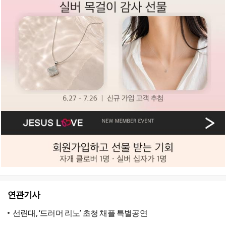
연관기사
선린대, ‘드러머 리노’ 초청 채플 특별공연