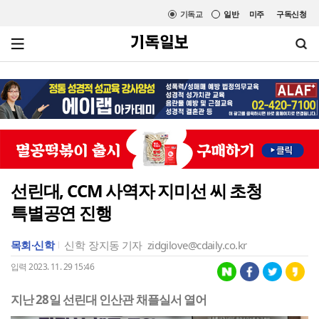
기독교
일반
미주
구독신청
선린대, CCM 사역자 지미선 씨 초청
특별공연 진행
목회·신학
신학
장지동 기자
zidgilove@cdaily.co.kr
입력 2023. 11. 29 15:46
지난 28일 선린대 인산관 채플실서 열어