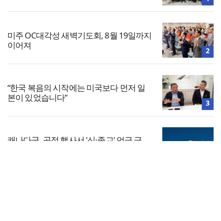
미주 OC대각성 새벽기도회, 8월 19일까지
이어져
2
“한국 복음의 시작에는 미국보다 먼저 일
본이 있었습니다”
3
캐나다군, 공적 행사서 '신·종교' 언급 금
지… 교계 거센 반발
4
전체보기
“기도로 시작한 스틸 美 대사, 한미동맹의
가교 되어주길”
교회일반
5