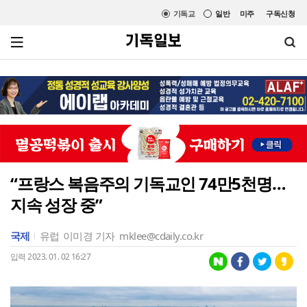
기독교
일반
미주
구독신청
“프랑스 복음주의 기독교인 74만5천명…
지속 성장 중”
국제
유럽
이미경 기자
mklee@cdaily.co.kr
입력 2023. 01. 02 16:27