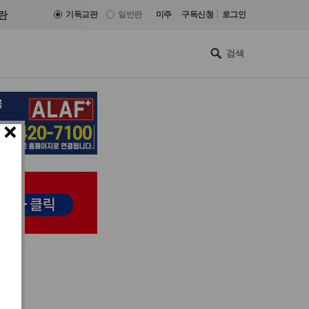
|
란
기독교판
일반판
미주
구독신청
로그인
×