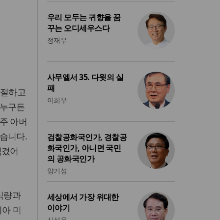
우리 모두는 귀향을 꿈
꾸는 오디세우스다
정재우
사무엘서 35. 다윗의 실
패
친절하고
이희우
 누구든
주 아버
습니다.
검찰공화국인가, 경찰공
화국인가, 아니면 국민
섬겼어
의 공화국인가
양기성
 식량과
세상에서 가장 위대한
이야기
시아 미
신성욱