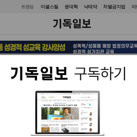
미셸스틸
윤대혁
낙태약
차별금지법
이
트랜딩
선교
선교회
입력 2022. 10. 25 16:11