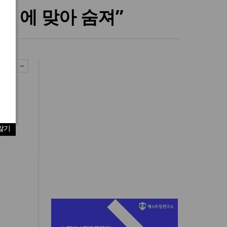
파편에 맞아 숨져”
않기