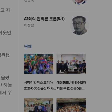
먹고 자
AI와의 진화론 토론(8-1)
허정윤
 이웃인
단체
입원했
 올렸
사마리안퍼스 코리아,
예장통합, 베네수엘라
만 하늘
2026 OCC선물상자 사…
지진 구호 성금 5천…
에서 우