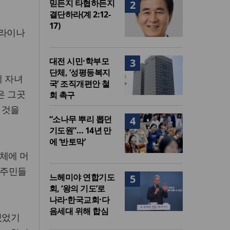
믿든지 타협하든지
2
결단하라(계 2:12-
17)
우크라이나
대전 시민·학부모
3
단체, ‘성평등복지
세 자녀
국’ 조직개편안 철
은 그곳
회 촉구
 것을
“소나무 뿌리 뽑던
4
기도원”… 14년 만
에 ‘반토막’
체에 머
 주민들
느헤미야 연합기도
5
회, ‘왕의 기도’로
나라·한국교회·다
음세대 위해 합심
있었기