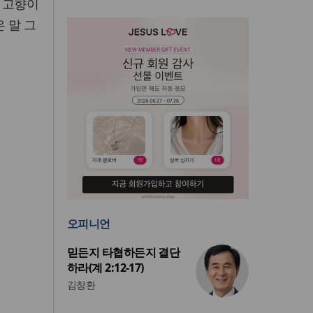
 고향이
 말 그
오피니언
믿든지 타협하든지 결단
하라(계 2:12-17)
김창환