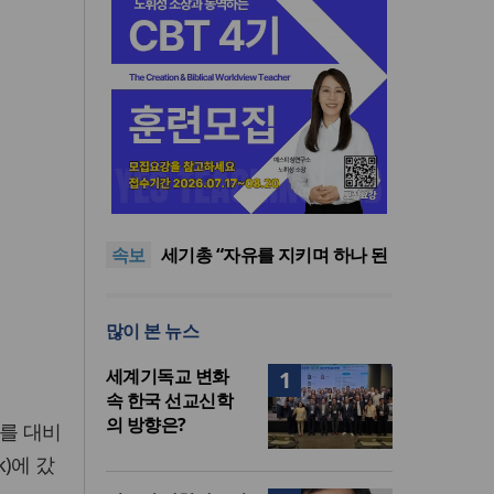
한남대·KAIST, 세계적 광자·전
자기학 국제학술대회 ‘PIERS’
공실(空室) 공화국
대전 유치
대전 시민·학부모단체, ‘성평등
속보
복지국’ 조직개편안 철회 촉구
세기총 “자유를 지키며 하나 된
희망의 미래를 향하여”
한동대 RISE사업단, 포항 죽도
시장 담은 로컬 매거진 ‘포항집’
한남대·KAIST, 세계적 광자·전
많이 본 뉴스
발간
자기학 국제학술대회 ‘PIERS’
공실(空室) 공화국
대전 유치
세계기독교 변화
1
속 한국 선교신학
의 방향은?
기를 대비
)에 갔