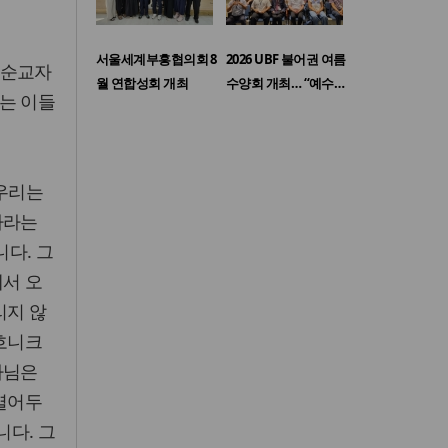
서울세계부흥협의회 8
2026 UBF 불어권 여름
 순교자
월 연합성회 개최
수양회 개최… “예수…
는 이들
 우리는
자라는
다. 그
에서 오
리지 않
마흐니크
사님은
 열어두
다. 그