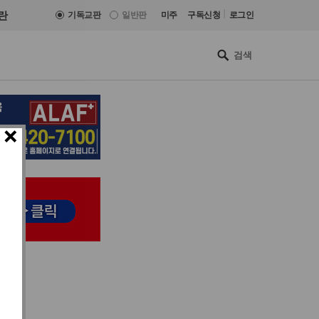
|
란
기독교판
일반판
미주
구독신청
로그인
×