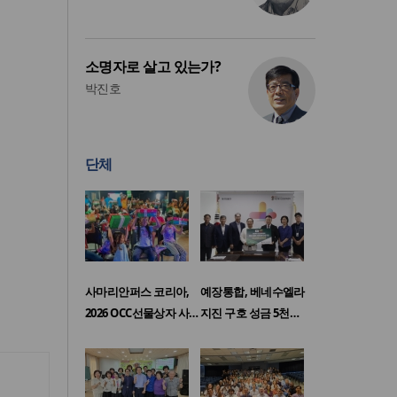
소명자로 살고 있는가?
박진호
단체
사마리안퍼스 코리아,
예장통합, 베네수엘라
2026 OCC선물상자 사…
지진 구호 성금 5천…