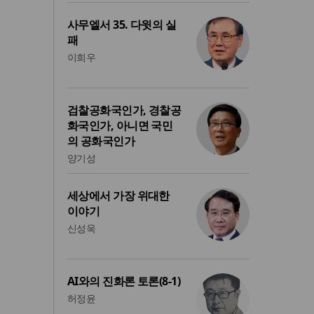
사무엘서 35. 다윗의 실
패
이희우
검찰공화국인가, 경찰공
화국인가, 아니면 국민
의 공화국인가
양기성
세상에서 가장 위대한
이야기
신성욱
AI와의 진화론 토론(8-1)
허정윤