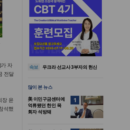
사
인도 마하라슈트라주 개종 금
지법 시행… 기독교계 강력 반
올리벳대학교, 120만 평 리버사
발
이드 대학 캠퍼스 영구 사용 승
美 이민구금센터에 억류됐던
)가 자
속보
인… 장기 개발 기반 확보
한인 목회자 석방돼
우크라 선교사 3부자의 헌신
금 전달
“미사일 속에서도 복음은 전해
“미래 선교, 분쟁·빈곤 지역 출
진다”
신이 주도”
인도 마하라슈트라주 개종 금
많이 본 뉴스
지법 시행… 기독교계 강력 반
올리벳대학교, 120만 평 리버사
발
이드 대학 캠퍼스 영구 사용 승
美 이민구금센터에
1
회장 윤
인… 장기 개발 기반 확보
억류됐던 한인 목
 참석했
회자 석방돼