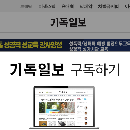
미셸스틸
윤대혁
낙태약
차별금지법
이
트랜딩
교단/단체
NGO
입력 2022. 10. 12 14:30