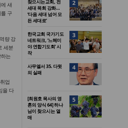
찾으시는교회, 전
2
회에 새
세대 목회 강화…
계를 구
‘다음 세대 넘어 모
든 세대로’
한국교회 국가기도
3
역량 강
네트워크, ‘느헤미
야 연합기도회’ 시
로 세분
작
망하는
사무엘서 35. 다윗
4
의 실패
 취업
임을 다
[최원호 목사의 영
5
혼의 양식 64] 하나
님이 찾으시는 열
매