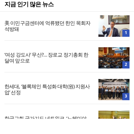
지금 인기 많은 뉴스
美 이민구금센터에 억류됐던 한인 목회자
석방돼
1
‘여성 강도사’ 무산?… 장로교 정기총회 한
달여 앞으로
2
한세대, ‘블록체인 특성화 대학(원) 지원사
업’ 선정
3
한국교회 국가기도 네트워크, ‘느헤미야
연합기도회’ 시작
4