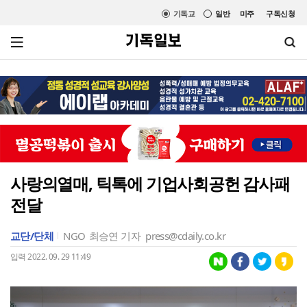
기독교
일반
미주
구독신청
사랑의열매, 틱톡에 기업사회공헌 감사패
전달
교단/단체
NGO
최승연 기자
press@cdaily.co.kr
입력 2022. 09. 29 11:49