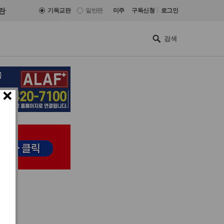
|
란
기독교판
일반판
미주
구독신청
로그인
×