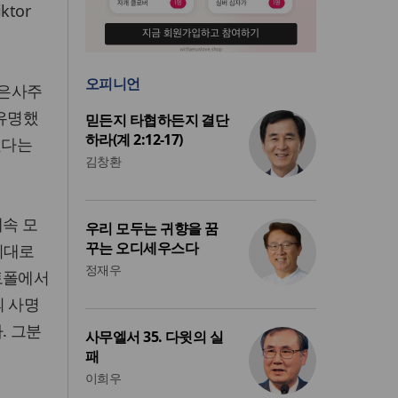
tor
오피니언
 은사주
 유명했
믿든지 타협하든지 결단
하라(계 2:12-17)
됐다는
김창환
계속 모
우리 모두는 귀향을 꿈
꾸는 오디세우스다
시대로
정재우
토폴에서
의 사명
. 그분
사무엘서 35. 다윗의 실
패
이희우