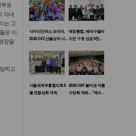
민투표
의 아내
우리는 그
들은 이
사마리안퍼스 코리아,
예장통합, 베네수엘라
2026 OCC선물상자 사…
지진 구호 성금 5천…
 영장을
감당하고
서울세계부흥협의회 8
2026 UBF 불어권 여름
월 연합성회 개최
수양회 개최… “예수…