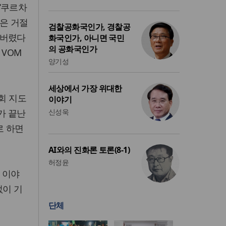
‘쿠르차
들은 거절
검찰공화국인가, 경찰공
해버렸다
화국인가, 아니면 국민
의 공화국인가
 VOM
양기성
세상에서 가장 위대한
회 지도
이야기
배가 끝난
신성욱
로 하면
AI와의 진화론 토론(8-1)
허정윤
 이야
없이 기
단체