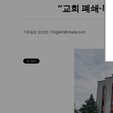
“교회 폐쇄·
기독일보
김진영 기자
(
jykim@cdaily.co.kr
)