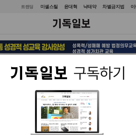
미셸스틸
윤대혁
낙태약
차별금지법
이
트랜딩
국제
입력 2022. 09. 27 16:05