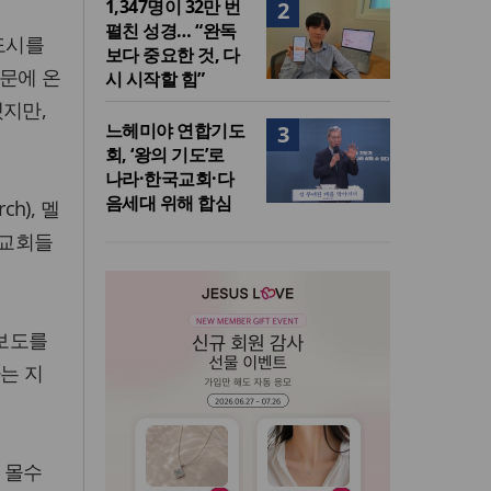
1,347명이 32만 번
2
펼친 성경… “완독
 도시를
보다 중요한 것, 다
문에 온
시 시작할 힘”
됐지만,
느헤미야 연합기도
3
회, ‘왕의 기도’로
나라·한국교회·다
음세대 위해 합심
ch), 멜
 교회들
 보도를
사는 지
 몰수