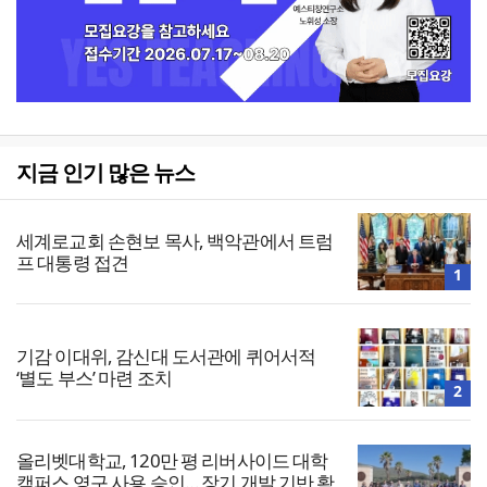
지금 인기 많은 뉴스
세계로교회 손현보 목사, 백악관에서 트럼
프 대통령 접견
1
기감 이대위, 감신대 도서관에 퀴어서적
‘별도 부스’ 마련 조치
2
올리벳대학교, 120만 평 리버사이드 대학
캠퍼스 영구 사용 승인… 장기 개발 기반 확