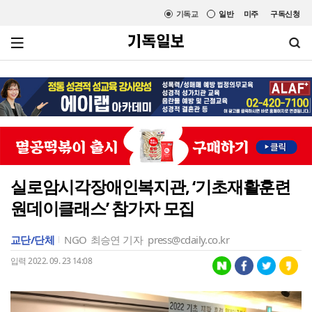
기독교
일반
미주
구독신청
실로암시각장애인복지관, ‘기초재활훈련
원데이클래스’ 참가자 모집
교단/단체
NGO
최승연 기자
press@cdaily.co.kr
입력 2022. 09. 23 14:08