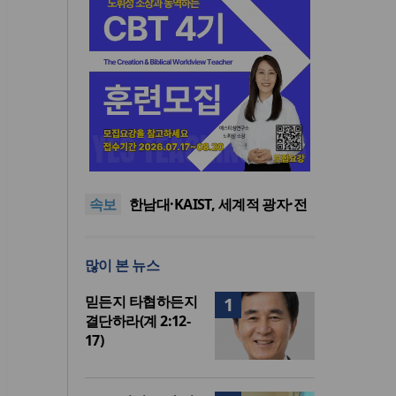
느헤미야 연합기도회, ‘왕의 기
도’로 나라·한국교회·다음세대
세기총 “자유를 지키며 하나 된
위해 합심
희망의 미래를 향하여”
한동대 RISE사업단, 포항 죽도
속보
시장 담은 로컬 매거진 ‘포항집’
한남대·KAIST, 세계적 광자·전
발간
자기학 국제학술대회 ‘PIERS’
세계기독교 변화 속 한국 선교
대전 유치
신학의 방향은?
느헤미야 연합기도회, ‘왕의 기
많이 본 뉴스
도’로 나라·한국교회·다음세대
세기총 “자유를 지키며 하나 된
위해 합심
희망의 미래를 향하여”
믿든지 타협하든지
1
결단하라(계 2:12-
17)