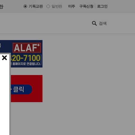
|
란
기독교판
일반판
미주
구독신청
로그인
×