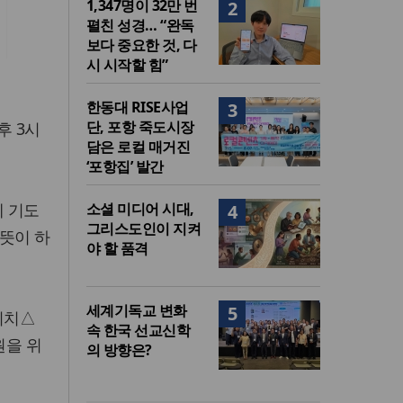
1,347명이 32만 번
2
펼친 성경… “완독
보다 중요한 것, 다
시 시작할 힘”
한동대 RISE사업
3
단, 포항 죽도시장
후 3시
담은 로컬 매거진
‘포항집’ 발간
게 기도
소셜 미디어 시대,
4
그리스도인이 지켜
뜻이 하
야 할 품격
세계기독교 변화
5
위치△
속 한국 선교신학
을 위
의 방향은?