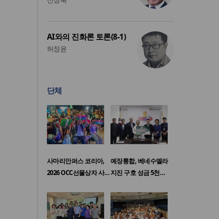
AI와의 진화론 토론(8-1)
허정윤
단체
사마리안퍼스 코리아,
예장통합, 베네수엘라
2026 OCC선물상자 사…
지진 구호 성금 5천…