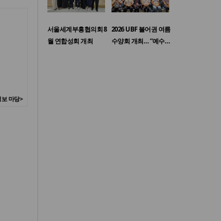
서울세계부흥협의회 8
2026 UBF 불어권 여름
월 연합성회 개최
수양회 개최… “예수…
보 마당>