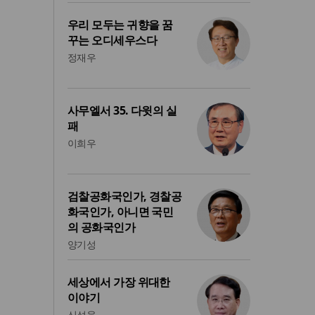
우리 모두는 귀향을 꿈
꾸는 오디세우스다
정재우
사무엘서 35. 다윗의 실
패
이희우
검찰공화국인가, 경찰공
화국인가, 아니면 국민
의 공화국인가
양기성
세상에서 가장 위대한
이야기
신성욱