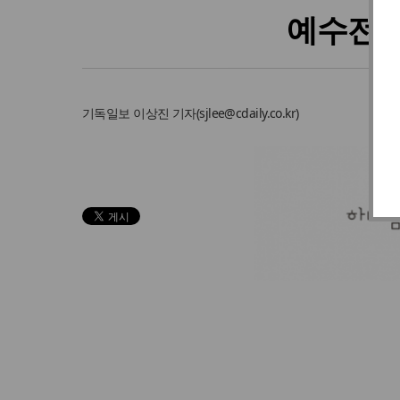
예수전도
기독일보
이상진 기자
(
sjlee@cdaily.co.kr
)