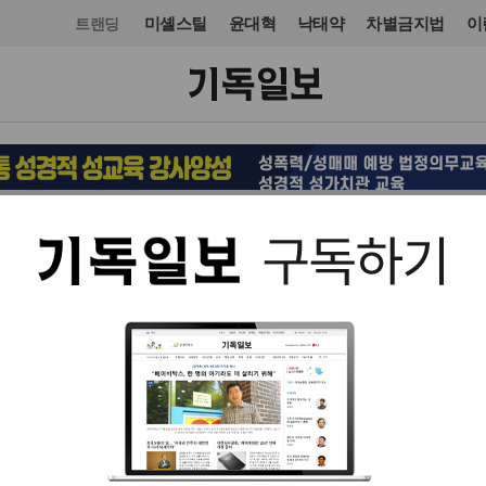
미셸스틸
윤대혁
낙태약
차별금지법
이
트랜딩
선교
선교회
입력 2022. 09. 18 08:37