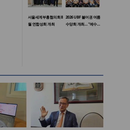
서울세계부흥협의회 8
2026 UBF 불어권 여름
월 연합성회 개최
수양회 개최… “예수…