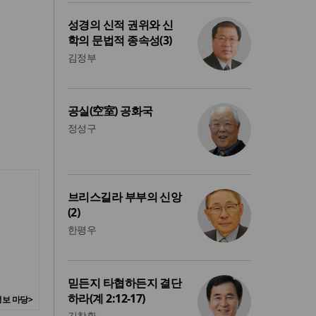
성경의 신적 권위와 신
학의 문법적 종속성(3)
김정부
공실(空室) 공화국
정성구
브리스길라 부부의 신앙
(2)
한평우
믿든지 타협하든지 결단
하라(계 2:12-17)
보 마당>
김창환