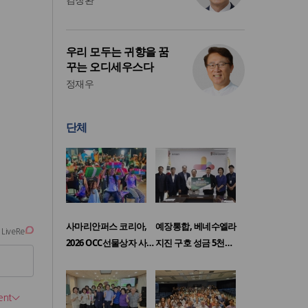
우리 모두는 귀향을 꿈
꾸는 오디세우스다
정재우
단체
사마리안퍼스 코리아,
예장통합, 베네수엘라
2026 OCC선물상자 사…
지진 구호 성금 5천…