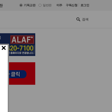
|
란
기독교판
일반판
미주
구독신청
로그인
×