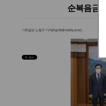
순복음금정
기독일보
노형구 기자
(
hgroh@cdaily.co.kr
)