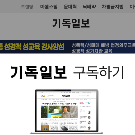
미셸스틸
윤대혁
낙태약
차별금지법
이
트랜딩
교회일반
교회
입력 2022. 09. 14 17:26