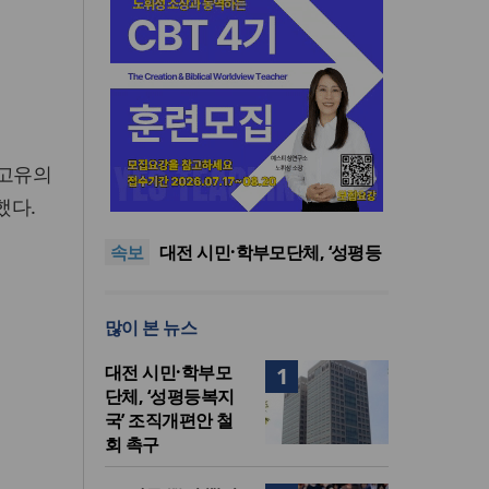
 고유의
한동대 RISE사업단, 포항 죽도
시장 담은 로컬 매거진 ‘포항집’
8·15 전국통일광장 연합기도
했다.
발간
회, 대전서 열린다
공실(空室) 공화국
속보
대전 시민·학부모단체, ‘성평등
복지국’ 조직개편안 철회 촉구
세기총 “자유를 지키며 하나 된
희망의 미래를 향하여”
한동대 RISE사업단, 포항 죽도
많이 본 뉴스
시장 담은 로컬 매거진 ‘포항집’
8·15 전국통일광장 연합기도
발간
회, 대전서 열린다
대전 시민·학부모
1
단체, ‘성평등복지
국’ 조직개편안 철
회 촉구