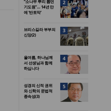
“소나무 뿌리 뽑던
2
기도원”… 14년 만
에 ‘반토막’
브리스길라 부부의
3
신앙(2)
올여름, 하나님께
4
서 선생님과 함께
하십니다
성경의 신적 권위
5
와 신학의 문법적
종속성(3)