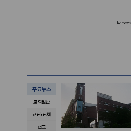
주요뉴스
교회일반
교단/단체
선교