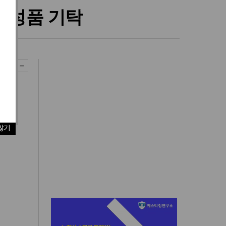
 성품 기탁
않기