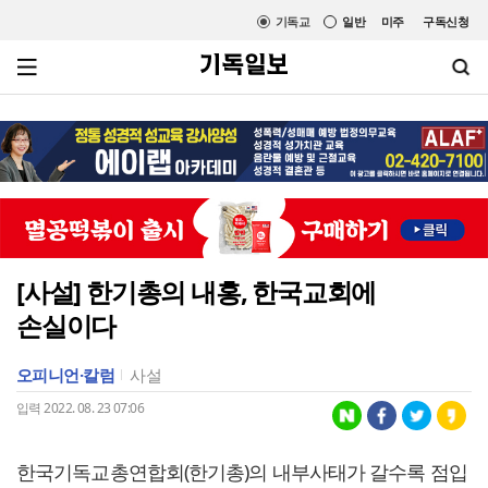
기독교
일반
미주
구독신청
[사설] 한기총의 내홍, 한국교회에
손실이다
오피니언·칼럼
사설
입력 2022. 08. 23 07:06
한국기독교총연합회(한기총)의 내부사태가 갈수록 점입