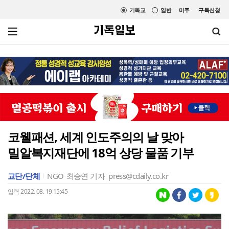
기독교
일반
미주
구독신청
코웰패션, 세계 인도주의의 날 맞아
밀알복지재단에 18억 상당 물품 기부
교단/단체
NGO
최승연 기자
press@cdaily.co.kr
입력 2022. 08. 19 15:45