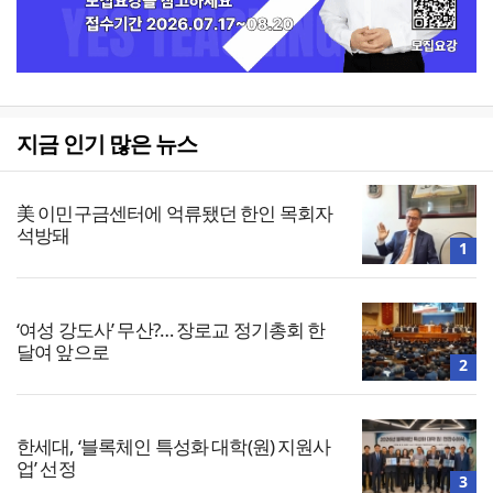
지금 인기 많은 뉴스
美 이민구금센터에 억류됐던 한인 목회자
석방돼
1
‘여성 강도사’ 무산?… 장로교 정기총회 한
달여 앞으로
2
한세대, ‘블록체인 특성화 대학(원) 지원사
업’ 선정
3