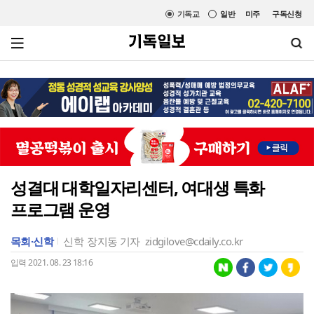
기독교
일반
미주
구독신청
성결대 대학일자리센터, 여대생 특화
프로그램 운영
목회·신학
신학
장지동 기자
zidgilove@cdaily.co.kr
입력 2021. 08. 23 18:16