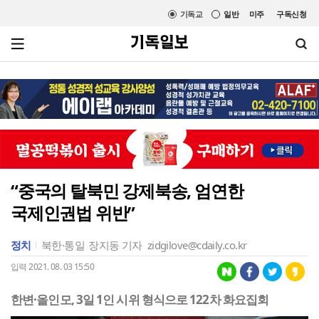
기독교
일반
미주
구독신청
“중국의 탈북민 강제북송, 엄연한
국제인권법 위반”
정치
북한·통일
장지동 기자
zidgilove@cdaily.co.kr
입력 2021. 08. 03 15:50
한변·올인모, 3일 1인 시위 형식으로 122차 화요집회