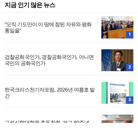
지금 인기 많은 뉴스
“오직 기도만이 이 땅에 참된 자유와 평화
통일을”
1
검찰공화국인가, 경찰공화국인가, 아니면
국민의 공화국인가
2
한국크리스천기자포럼, 2026년 여름호 발
간
3
고려신학대학원 총동창회, 개교 80주년
기념사업 준비 본격화
4