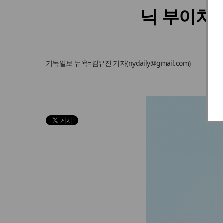
닉 부이치치
기독일보
뉴욕=김유진 기자
(
nydaily@gmail.com
)