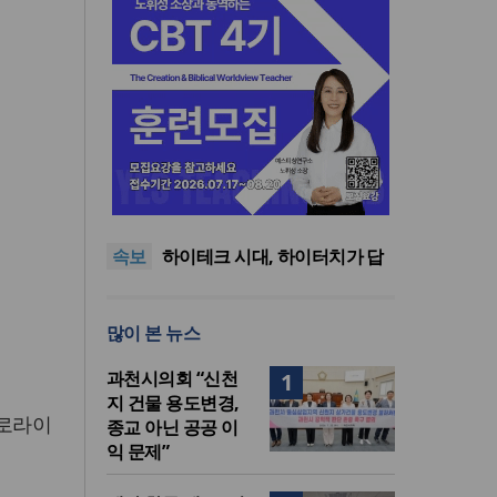
사랑과 공의로 열리는 하나님
나라의 회복 원리
어쿠스틱 피아노 찬송가 시리
즈의 새 앨범 발매
미션파트너스, 퍼스펙티브스
속보
가을학기 개강… “다음세대 선
하이테크 시대, 하이터치가 답
교자원 발굴”
이다
한국크리스천기자포럼, 2026
년 여름호 발간
사랑과 공의로 열리는 하나님
많이 본 뉴스
나라의 회복 원리
어쿠스틱 피아노 찬송가 시리
즈의 새 앨범 발매
과천시의회 “신천
1
지 건물 용도변경,
프로라이
종교 아닌 공공 이
익 문제”