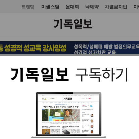
미셸스틸
윤대혁
낙태약
차별금지법
이
트랜딩
국제
미주·중남미
입력 2021. 07. 09 14:32