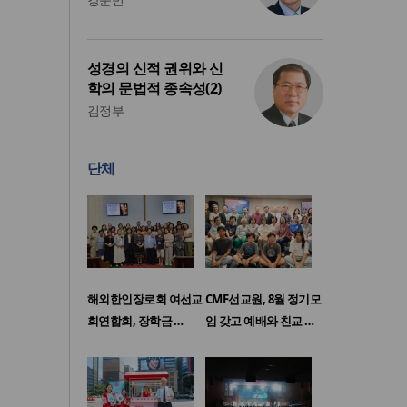
성경의 신적 권위와 신
학의 문법적 종속성(2)
김정부
단체
해외한인장로회 여선교
CMF선교원, 8월 정기모
회연합회, 장학금 …
임 갖고 예배와 친교 …