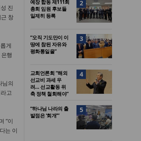
예장 합동 제111회
2
성 진
총회 임원 후보들
일제히 등록
최근 창
“오직 기도만이 이
3
땅에 참된 자유와
비롭게
평화통일을”
 은행
교회언론회 “해외
4
선교비 과세 우
하나님의
려… 선교활동 위
이라고
축 정책 철회해야”
“하나님 나라의 출
5
발점은 ‘회개’”
며 “이
다는 이