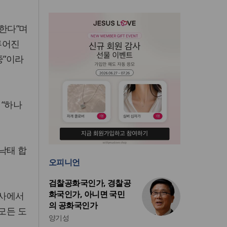
당한다”며
루어진
중”이라
 “하나
 낙태 합
오피니언
검찰공화국인가, 경찰공
화국인가, 아니면 국민
 행사에서
의 공화국인가
 모든 도
양기성