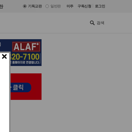
|
란
기독교판
일반판
미주
구독신청
로그인
×