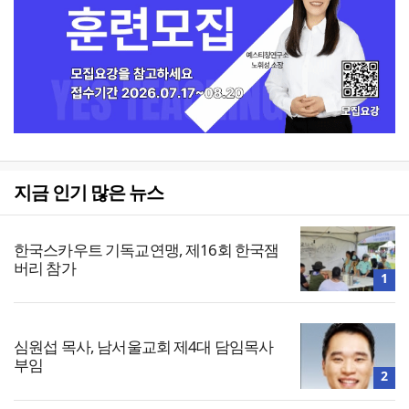
지금 인기 많은 뉴스
한국스카우트 기독교연맹, 제16회 한국잼
버리 참가
1
심원섭 목사, 남서울교회 제4대 담임목사
부임
2