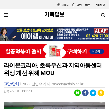
기독교
일반
미주
구독신청
라이온코리아, 초록우산과 지역아동센터
위생 개선 위해 MOU
교단/단체
NGO
전민수 기자
msjeon@cdaily.co.kr
입력 2020. 05. 13 16:11