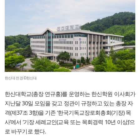
한신대 전경 ©한신대
한신대학교(총장 연규홍)를 운영하는 한신학원 이사회가
지난달 30일 모임을 갖고 정관이 규정하고 있는 총장 자
격(제37조 3항)을 기존 ‘한국기독교장로회총회(기장) 목
사’에서 ‘기장 세례교인(교육 또는 목회경력 10년 이상)’으
로 바꾸기로 했다.