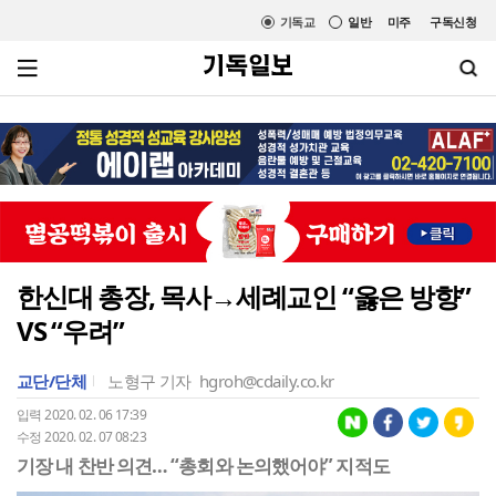
기독교
일반
미주
구독신청
한신대 총장, 목사→세례교인 “옳은 방향”
VS “우려”
교단/단체
노형구 기자
hgroh@cdaily.co.kr
입력 2020. 02. 06 17:39
수정 2020. 02. 07 08:23
기장 내 찬반 의견… “총회와 논의했어야” 지적도