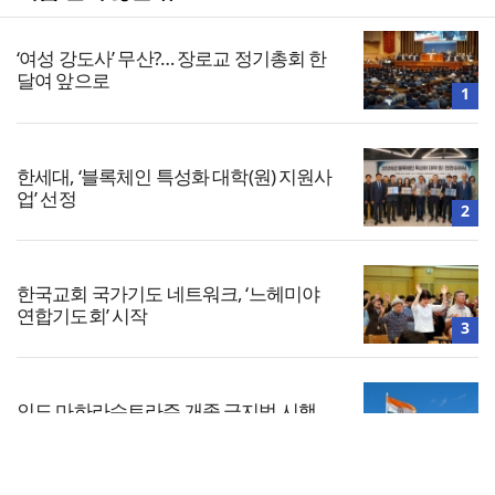
‘여성 강도사’ 무산?… 장로교 정기총회 한
달여 앞으로
1
한세대, ‘블록체인 특성화 대학(원) 지원사
업’ 선정
2
한국교회 국가기도 네트워크, ‘느헤미야
연합기도회’ 시작
3
인도 마하라슈트라주 개종 금지법 시행…
기독교계 강력 반발
4
전체보기