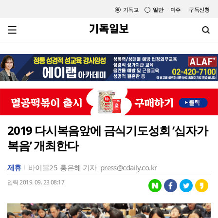
기독교
일반
미주
구독신청
2019 다시복음앞에 금식기도성회 ‘십자가
복음’ 개최한다
제휴
바이블25
홍은혜 기자
press@cdaily.co.kr
입력 2019. 09. 23 08:17