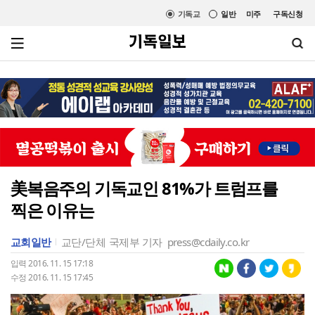
기독교
일반
미주
구독신청
美복음주의 기독교인 81%가 트럼프를
찍은 이유는
교회일반
교단/단체
국제부 기자
press@cdaily.co.kr
입력 2016. 11. 15 17:18
수정 2016. 11. 15 17:45