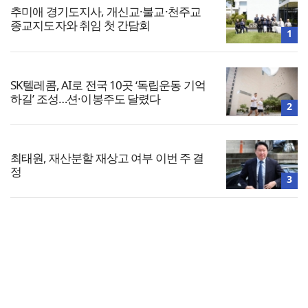
추미애 경기도지사, 개신교·불교·천주교
종교지도자와 취임 첫 간담회
1
SK텔레콤, AI로 전국 10곳 ‘독립운동 기억
하길’ 조성…션·이봉주도 달렸다
2
최태원, 재산분할 재상고 여부 이번 주 결
정
3
경기도교육청, 교권보호전담관 300명 선
발
4
전체보기
5
[사설] 청년 주거 대책이 고작 ‘버스 하우
교회일반
스’인가