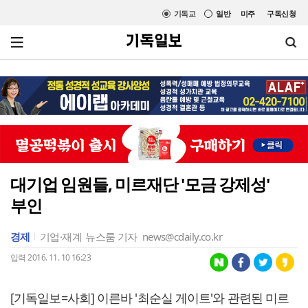
기독교
일반
미주
구독신청
대기업 임원들, 미르재단 '모금 강제성'
부인
경제
기업·재계
뉴스룸 기자
news@cdaily.co.kr
입력 2016. 11. 10 16:23
[기독일보=사회] 이른바 '최순실 게이트'와 관련된 미르