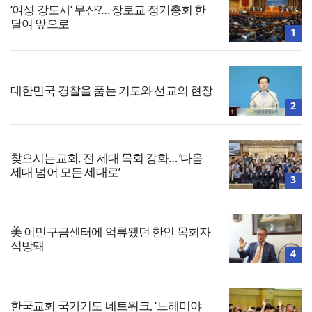
‘여성 강도사’ 무산?… 장로교 정기총회 한
달여 앞으로
1
대한민국 경찰을 품는 기도와 선교의 현장
2
찾으시는교회, 전 세대 목회 강화… ‘다음
세대 넘어 모든 세대로’
3
美 이민구금센터에 억류됐던 한인 목회자
석방돼
4
한국교회 국가기도 네트워크, ‘느헤미야