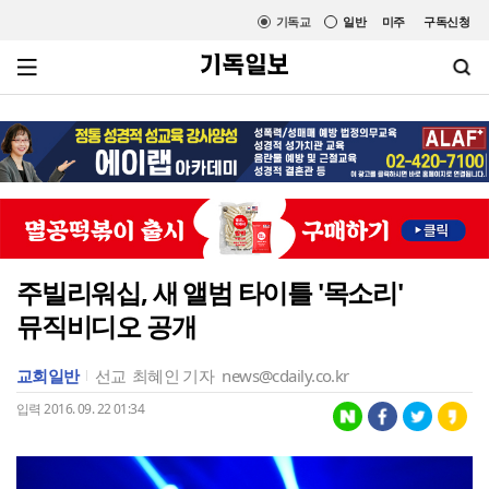
기독교
일반
미주
구독신청
주빌리워십, 새 앨범 타이틀 '목소리'
뮤직비디오 공개
교회일반
선교
최혜인 기자
news@cdaily.co.kr
입력 2016. 09. 22 01:34