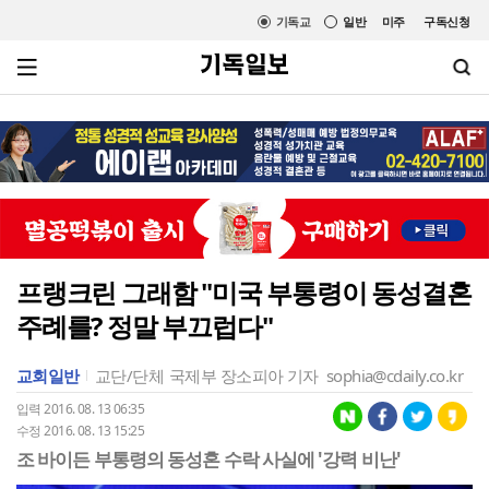
기독교
일반
미주
구독신청
프랭크린 그래함 "미국 부통령이 동성결혼
주례를? 정말 부끄럽다"
교회일반
교단/단체
국제부 장소피아 기자
sophia@cdaily.co.kr
입력 2016. 08. 13 06:35
수정 2016. 08. 13 15:25
조 바이든 부통령의 동성혼 수락 사실에 '강력 비난'