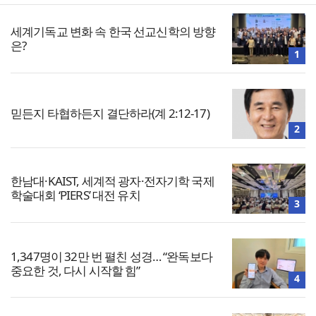
세계기독교 변화 속 한국 선교신학의 방향
은?
1
믿든지 타협하든지 결단하라(계 2:12-17)
2
한남대·KAIST, 세계적 광자·전자기학 국제
학술대회 ‘PIERS’ 대전 유치
3
1,347명이 32만 번 펼친 성경… “완독보다
중요한 것, 다시 시작할 힘”
4