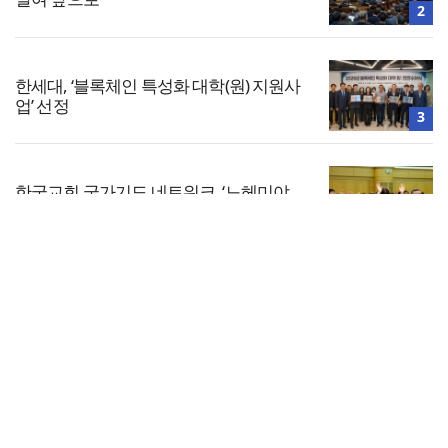
2
한세대, ‘블록체인 특성화 대학(원) 지원사
업’ 선정
3
한국교회 국가기도 네트워크, ‘느헤미야
연합기도회’ 시작
4
전체보기
찾으시는교회, 전 세대 목회 강화… ‘다음
세대 넘어 모든 세대로’
교회일반
5
교회
교회언론
회사소개
개인정보처리방침
PC버전
COPYRIGHT © 기독일보 ALL RIGHT RESERVED
인터뷰