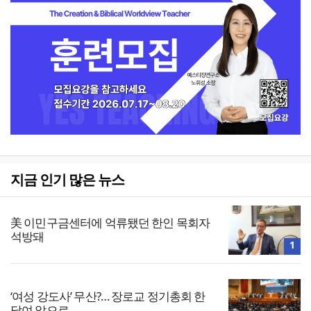
지금 인기 많은 뉴스
美 이민구금센터에 억류됐던 한인 목회자
석방돼
1
‘여성 강도사’ 무산?… 장로교 정기총회 한
달여 앞으로