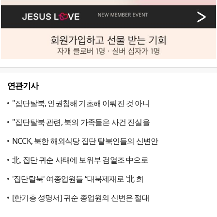
연관기사
"집단탈북, 인권침해 기초해 이뤄진 것 아니
"집단탈북 관련, 북의 가족들은 사건 진실을
NCCK, 북한 해외식당 집단 탈북인들의 신변안
北, 집단 귀순 사태에 보위부 검열조 中으로
'집단탈북' 여종업원들 “대북제재로 '北 희
[한기총 성명서] 귀순 종업원의 신변은 절대