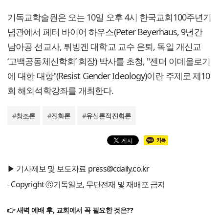
기독교학술원은 오는 10일 오후 4시 한국교회100주년기
념관에서 페터 바이어 하우스(Peter Beyerhaus, 9년간
남아공 선교사, 튀빙겐 대학교 교수 은퇴, 독일 개신교
‘고백공동체신학회’ 회장) 박사를 초청, "젠더 이데올로기
에 대한 대항"(Resist Gender Ideology)이란 주제로 제10
회 해외석학강좌를 개최한다.
#
창조론
#
진화론
#
유신론적진화론
▶ 기사제보 및 보도자료 press@cdaily.co.kr
- Copyright ⓒ기독일보, 무단전재 및 재배포 금지
👉 새벽 예배 후, 교회에서 꼭 필요한 것은??