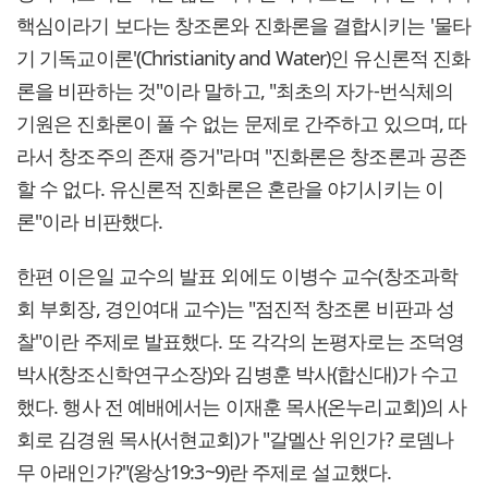
핵심이라기 보다는 창조론와 진화론을 결합시키는 '물타
기 기독교이론'(Christianity and Water)인 유신론적 진화
론을 비판하는 것"이라 말하고, "최초의 자가-번식체의
기원은 진화론이 풀 수 없는 문제로 간주하고 있으며, 따
라서 창조주의 존재 증거"라며 "진화론은 창조론과 공존
할 수 없다. 유신론적 진화론은 혼란을 야기시키는 이
론"이라 비판했다.
한편 이은일 교수의 발표 외에도 이병수 교수(창조과학
회 부회장, 경인여대 교수)는 "점진적 창조론 비판과 성
찰"이란 주제로 발표했다. 또 각각의 논평자로는 조덕영
박사(창조신학연구소장)와 김병훈 박사(합신대)가 수고
했다. 행사 전 예배에서는 이재훈 목사(온누리교회)의 사
회로 김경원 목사(서현교회)가 "갈멜산 위인가? 로뎀나
무 아래인가?"(왕상19:3~9)란 주제로 설교했다.