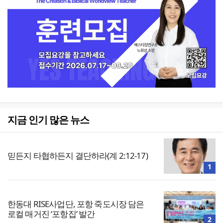
지금 인기 많은 뉴스
믿든지 타협하든지 결단하라(계 2:12-17)
1
한동대 RISE사업단, 포항 죽도시장 담은
로컬 매거진 ‘포항집’ 발간
2