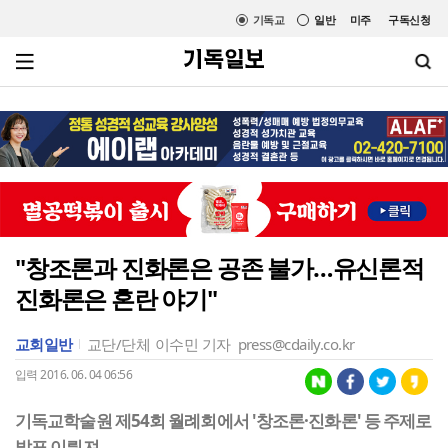
기독교
일반
미주
구독신청
"창조론과 진화론은 공존 불가…유신론적
진화론은 혼란 야기"
교회일반
교단/단체
이수민 기자
press@cdaily.co.kr
입력 2016. 06. 04 06:56
기독교학술원 제54회 월례회에서 '창조론·진화론' 등 주제로
발표 이뤄져