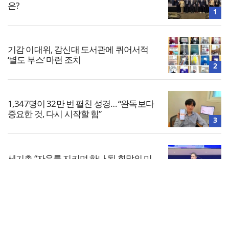
은?
1
기감 이대위, 감신대 도서관에 퀴어서적
‘별도 부스’ 마련 조치
2
1,347명이 32만 번 펼친 성경… “완독보다
중요한 것, 다시 시작할 힘”
3
세기총 “자유를 지키며 하나 된 희망의 미
래를 향하여”
4
전체보기
한동대 RISE사업단, 포항 죽도시장 담은
로컬 매거진 ‘포항집’ 발간
교회일반
5