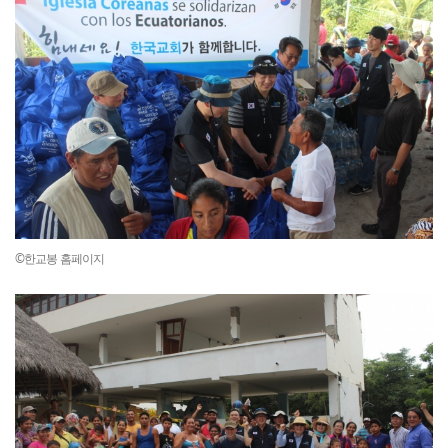
©한교봉 홈페이지