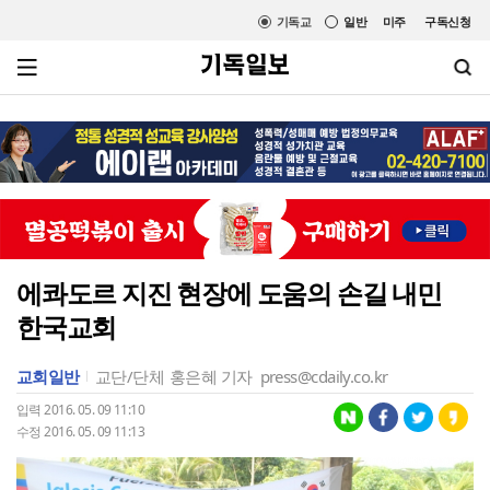
기독교
일반
미주
구독신청
에콰도르 지진 현장에 도움의 손길 내민
한국교회
교회일반
교단/단체
홍은혜 기자
press@cdaily.co.kr
입력 2016. 05. 09 11:10
수정 2016. 05. 09 11:13