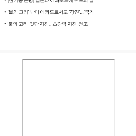
[한기총 논평] 일본과 에콰도르에 위로의 말
'불의 고리' 남미 에콰도르서도 '강진'…'국가
‘불의 고리’ 잇단 지진…초강력 지진 '전조