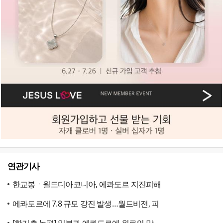
연관기사
한교봉ㆍ월드디아코니아, 에콰도르 지진피해
에콰도르에 7.8 규모 강진 발생…월드비전, 피