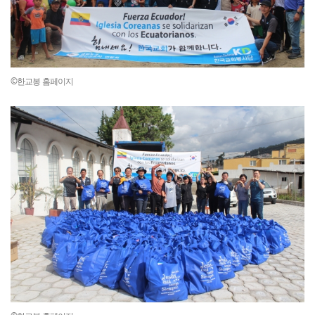
©한교봉 홈페이지