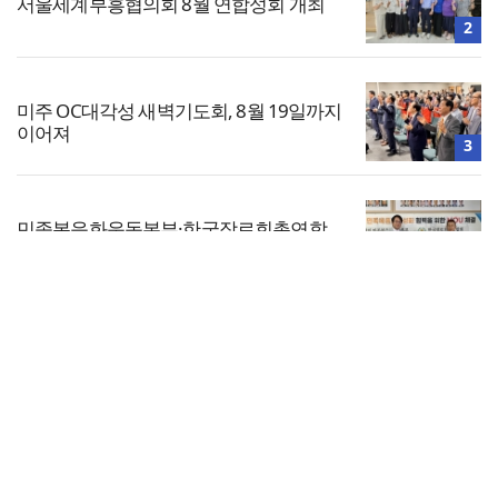
서울세계부흥협의회 8월 연합성회 개최
2
미주 OC대각성 새벽기도회, 8월 19일까지
이어져
3
민족복음화운동본부·한국장로회총연합
회, 2027 대성회 위해 협력
4
전체보기
한기연 “전쟁을 부르는 정책을 중단하라”
교회일반
5
교회
교회언론
회사소개
개인정보처리방침
PC버전
COPYRIGHT © 기독일보 ALL RIGHT RESERVED