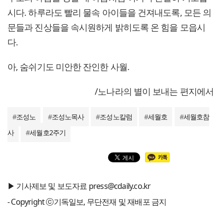
시다. 하루라도 빨리 물속 아이들을 건져내도록, 모든 의
문들과 진상들을 속시원하게 밝히도록 온 힘을 모읍시
다.
아, 숨쉬기도 미안한 잔인한 사월.
/노나라의 별이 보내는 편지에서
#
조성노
#
조성노목사
#
조성노칼럼
#
세월호
#
세월호참
사
#
세월호2주기
▶ 기사제보 및 보도자료 press@cdaily.co.kr
- Copyright ⓒ기독일보, 무단전재 및 재배포 금지