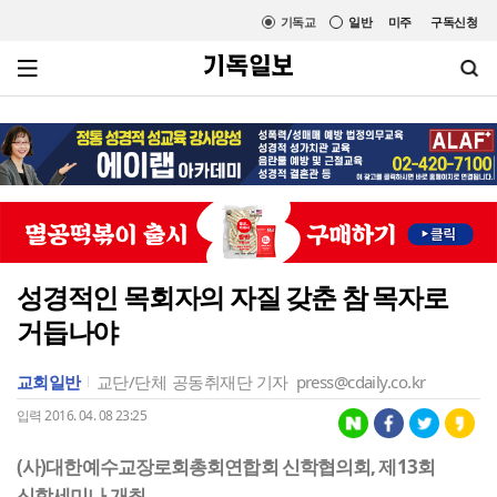
기독교
일반
미주
구독신청
성경적인 목회자의 자질 갖춘 참 목자로
거듭나야
교회일반
교단/단체
공동취재단 기자
press@cdaily.co.kr
입력 2016. 04. 08 23:25
(사)대한예수교장로회총회연합회 신학협의회, 제13회
신학세미나 개최