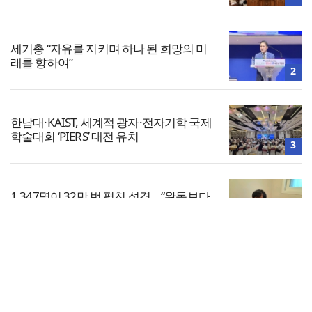
세기총 “자유를 지키며 하나 된 희망의 미
래를 향하여”
2
한남대·KAIST, 세계적 광자·전자기학 국제
학술대회 ‘PIERS’ 대전 유치
3
1,347명이 32만 번 펼친 성경… “완독보다
중요한 것, 다시 시작할 힘”
4
전체보기
차인표 “신애라가 만나게 해준 딸이 내 인
생을 바꿔”
교회일반
5
교회