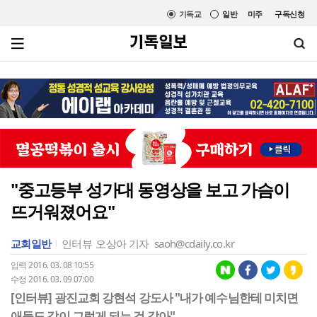
기독교
일반
미주
구독신청
"중고등부 성가대 동영상을 보고 가슴이
뜨거워졌어요"
교회일반
인터뷰
오상아 기자
saoh@cdaily.co.kr
입력 2016. 03. 08 10:55
수정 2016. 03. 09 07:00
[인터뷰] 광진교회 강현석 강도사 "내가 예수님한테 미치면
애들도 같이 그렇게 되는 것 같아"