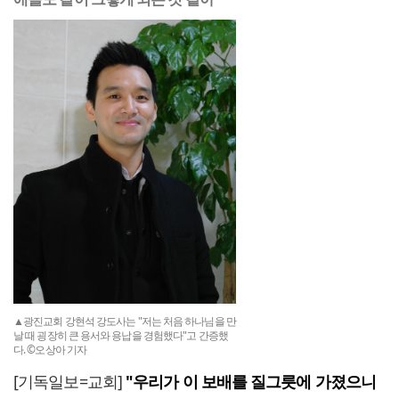
▲광진교회 강현석 강도사는 "저는 처음 하나님을 만
날 때 굉장히 큰 용서와 용납을 경험했다"고 간증했
다. ©오상아 기자
[기독일보=교회]
"우리가 이 보배를 질그릇에 가졌으니