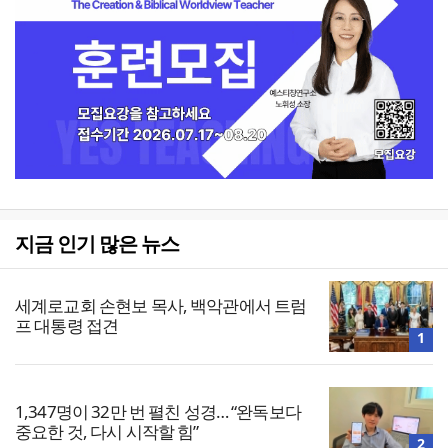
지금 인기 많은 뉴스
세계로교회 손현보 목사, 백악관에서 트럼
프 대통령 접견
1
1,347명이 32만 번 펼친 성경… “완독보다
중요한 것, 다시 시작할 힘”
2