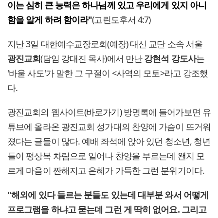
이는 심히 큰 능력은 하나님께 있고 우리에게 있지 아니
함을 알게 하려 함이라"
(고린도후서 4:7)
지난 3일 대한예수교장로회(예장) 대신 교단 소속 서울
광진교회
(담임 강대진 목사)에서 만난
강현석 강도사
는
'바울 사도'가 말한 그 구절이 <사역의 모토>라고 강조했
다.
광진교회의 웹사이트(
바로가기
) 방명록에 들어가보면 유
튜브에 올라온 광진교회 성가대의 찬양에 가슴이 뜨거워
졌다는 글들이 많다. 예배 좌석에 앉아 있던 청소년, 청년
들이 평상복 차림으로 일어나 찬양을 부르는데 왠지 모
르게 마음이 짠해지고 은혜가 가득한 그런 분위기이다.
"해외에 있다 들르는 분들도 있는데 대부분 와서 어떻게
프로그램을 하냐고 묻는데 그런 게 딱히 없어요. 그리고