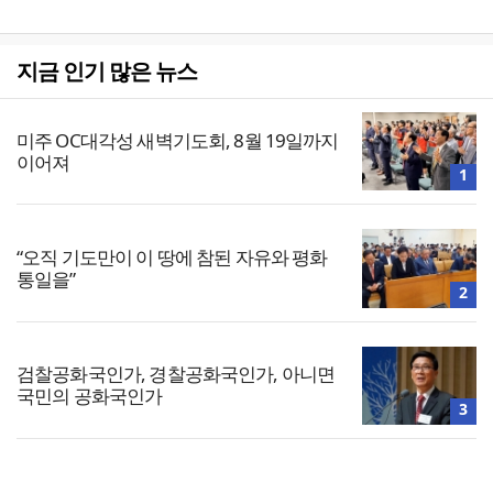
지금 인기 많은 뉴스
미주 OC대각성 새벽기도회, 8월 19일까지
이어져
1
“오직 기도만이 이 땅에 참된 자유와 평화
통일을”
2
검찰공화국인가, 경찰공화국인가, 아니면
국민의 공화국인가
3
4
[사설] 극한 폭염, 교회가 ‘무더위 쉼터’ 되