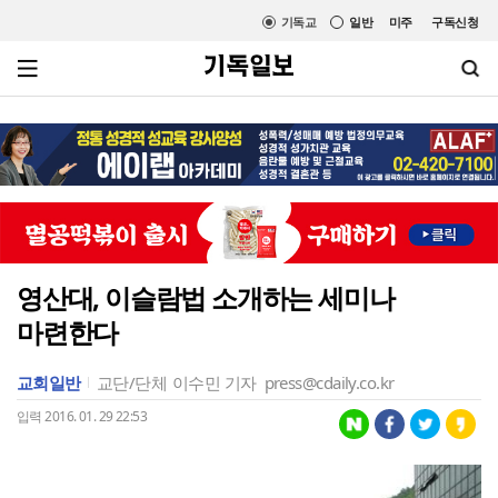
기독교
일반
미주
구독신청
영산대, 이슬람법 소개하는 세미나
마련한다
교회일반
교단/단체
이수민 기자
press@cdaily.co.kr
입력 2016. 01. 29 22:53