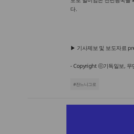
도로 말미암은 천년왕국을 
다.
▶ 기사제보 및 보도자료 press@
- Copyright ⓒ기독일보,
#
잔느니그로