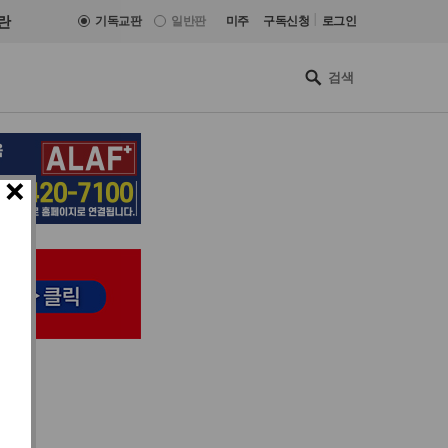
|
란
기독교판
일반판
미주
구독신청
로그인
×