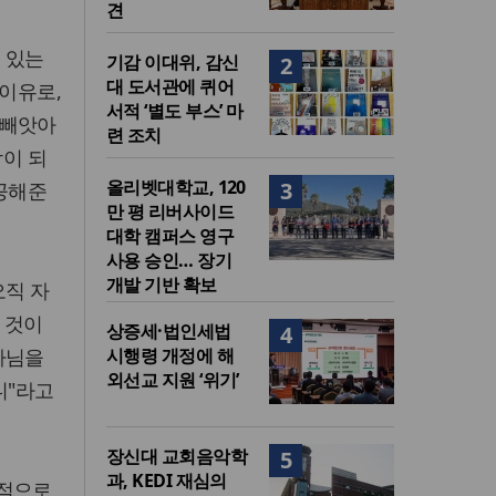
견
 있는
기감 이대위, 감신
2
대 도서관에 퀴어
 이유로,
서적 ‘별도 부스’ 마
 빼앗아
련 조치
막이 되
올리벳대학교, 120
3
제공해준
만 평 리버사이드
대학 캠퍼스 영구
사용 승인… 장기
개발 기반 확보
오직 자
 것이
상증세·법인세법
4
나님을
시행령 개정에 해
외선교 지원 ‘위기’
니"라고
장신대 교회음악학
5
과, KEDI 재심의
계적으로