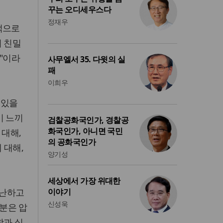
꾸는 오디세우스다
정재우
적으로
의 친밀
"이라
사무엘서 35. 다윗의 실
패
이희우
 있을
이 느끼
검찰공화국인가, 경찰공
화국인가, 아니면 국민
 대해,
의 공화국인가
 대해,
양기성
세상에서 가장 위대한
비난하고
이야기
신성욱
분은 압
함과 실