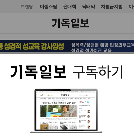
미셸스틸
윤대혁
낙태약
차별금지법
이
트랜딩
교회일반
입력 2016. 01. 20 15:41