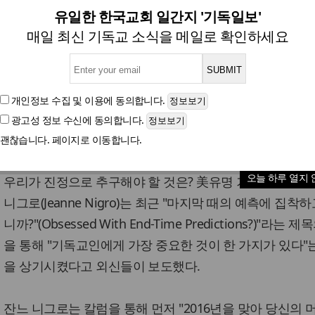
 원하시는 단 한 가지 "하나님
유일한 한국교회 일간지 '기독일보'
매일 최신 기독교 소식을 메일로 확인하세요
유명 기독교 강사 잔느 니그로(Jeanne Nigro) 최신 
개인정보 수집 및 이용
에 동의합니다.
광고성 정보 수신
에 동의합니다.
글자크기
괜찮습니다. 페이지로 이동합니다.
[기독일보 국제부] 복잡한 문제와 여러가지 걱정으로부터
오늘 하루 열지 
우리가 진정으로 추구해야 할 것은? 美유명 기독교 강사인
니그로(Jeanne Nigro)는 최근 "마지막 때의 예측에 집착
니까?"(Obsessed With End-Time Predictions?)"라는 
을 통해 "기독교인에게 가장 중요한 것이 한 가지가 있다"
을 상기시켰다고 외신들이 보도했다.
잔느 니그로는 칼럼을 통해 먼저 "2016년을 맞아 당신의 