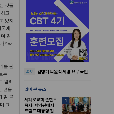
든 것들
정하고
고 있지
한국에
 더 잃
가?"라
기감 이대위, 감신대 도서관에
퀴어서적 ‘별도 부스’ 마련 조치
2026년 상반기 탈북민 입국 63
명… 전년 동기 대비 34.4% 감
오픈AI, 차세대 AI 모델 ‘아스트
기를 원
속보
소
라’ 일부 활동 중단… “중대한 사
김병기 의원직 제명 요구 국민
라보는
이버 공격 역량 배제 못해”
동의청원… 13개 비위 의혹 경
오세훈, 용산공원 아파트 건설
로 염려
찰 수사 11개월째
관측에 재차 반대… “미래세대
기감 이대위, 감신대 도서관에
은 편을
많이 본 뉴스
위한 국가적 자산”
퀴어서적 ‘별도 부스’ 마련 조치
2026년 상반기 탈북민 입국 63
명… 전년 동기 대비 34.4% 감
지 일 곧
세계로교회 손현보
1
소
며 그
목사, 백악관에서
트럼프 대통령 접