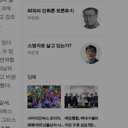
 크게
AI와의 진화론 토론(8-1)
고 강조
허정윤
.
 있다
소명자로 살고 있는가?
 수 있
박진호
 연약함
하나님의
하고 비판
단체
했다.
말세,
스트레스
사마리안퍼스 코리아,
예장통합, 베네수엘라
 그리스
2026 OCC선물상자 사…
지진 구호 성금 5천…