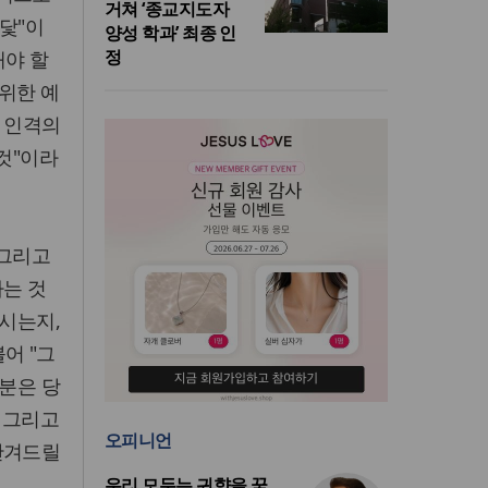
거쳐 ‘종교지도자
닻"이
양성 학과’ 최종 인
정
해야 할
 위한 예
의 인격의
것"이라
 그리고
가는 것
보시는지,
어 "그
그분은 당
 그리고
오피니언
안겨드릴
우리 모두는 귀향을 꿈