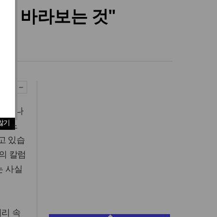
만 바라보는 것"
칼럼
 벗어나
않기
 잔느
하고 있습
제목의 칼럼
는 사실
머리 속