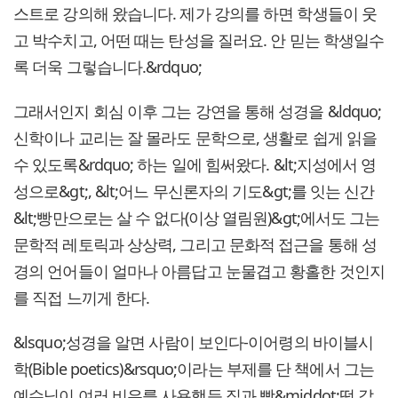
스트로 강의해 왔습니다. 제가 강의를 하면 학생들이 웃
고 박수치고, 어떤 때는 탄성을 질러요. 안 믿는 학생일수
록 더욱 그렇습니다.&rdquo;
그래서인지 회심 이후 그는 강연을 통해 성경을 &ldquo;
신학이나 교리는 잘 몰라도 문학으로, 생활로 쉽게 읽을
수 있도록&rdquo; 하는 일에 힘써왔다. &lt;지성에서 영
성으로&gt;, &lt;어느 무신론자의 기도&gt;를 잇는 신간
&lt;빵만으로는 살 수 없다(이상 열림원)&gt;에서도 그는
문학적 레토릭과 상상력, 그리고 문화적 접근을 통해 성
경의 언어들이 얼마나 아름답고 눈물겹고 황홀한 것인지
를 직접 느끼게 한다.
&lsquo;성경을 알면 사람이 보인다-이어령의 바이블시
학(Bible poetics)&rsquo;이라는 부제를 단 책에서 그는
예수님이 여러 비유를 사용했듯 집과 빵&middot;떡 같