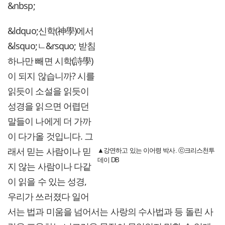
&nbsp;
&ldquo;신학(神學)에서
&lsquo;ㄴ&rsquo; 받침
하나만 빼면 시학(詩學)
이 되지 않습니까? 시를
읽듯이 소설을 읽듯이
성경을 읽으면 어렵던
말들이 나에게 더 가까
이 다가올 것입니다. 그
래서 믿는 사람이나 믿
▲강연하고 있는 이어령 박사. ⓒ크리스천투
데이 DB
지 않는 사람이나 다같
이 읽을 수 있는 성경,
우리가 쓰러졌다 일어
서는 법과 미움을 넘어서는 사랑의 수사법과 등 돌린 사