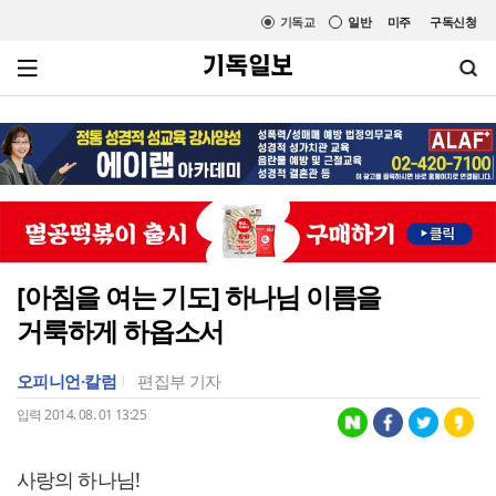
기독교
일반
미주
구독신청
[아침을 여는 기도] 하나님 이름을
거룩하게 하옵소서
오피니언·칼럼
편집부 기자
입력 2014. 08. 01 13:25
사랑의 하나님!