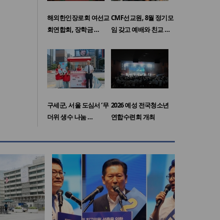
해외한인장로회 여선교
CMF선교원, 8월 정기모
회연합회, 장학금 …
임 갖고 예배와 친교 …
구세군, 서울 도심서 ‘무
2026 예성 전국청소년
더위 생수 나눔 …
연합수련회 개최