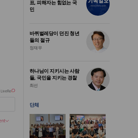
표, 피해자는 힘없는 국
민
바퀴벌레당이 던진 청년
들의 절규
정재우
하나님이 지키시는 사람
들, 국민을 지키는 경찰
최선
단체