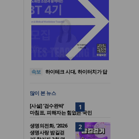
사랑과 공의로 열리는 하나님
나라의 회복 원리
어쿠스틱 피아노 찬송가 시리
즈의 새 앨범 발매
미션파트너스, 퍼스펙티브스
속보
가을학기 개강… “다음세대 선
하이테크 시대, 하이터치가 답
교자원 발굴”
이다
한국크리스천기자포럼, 2026
년 여름호 발간
사랑과 공의로 열리는 하나님
많이 본 뉴스
나라의 회복 원리
어쿠스틱 피아노 찬송가 시리
즈의 새 앨범 발매
[사설] ‘검수완박’
1
마침표, 피해자는 힘없는 국민
생명의전화, ‘2026
2
생명사랑 밤길걷