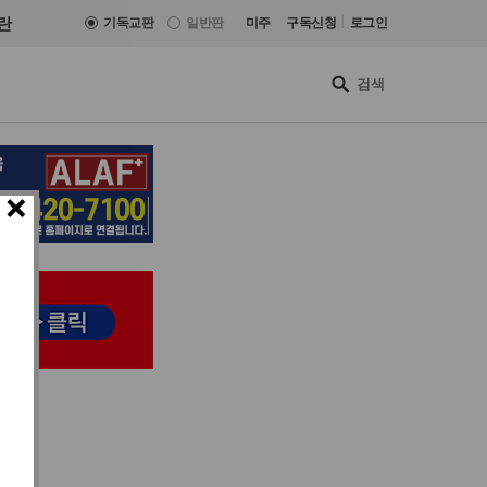
|
란
기독교판
일반판
미주
구독신청
로그인
×