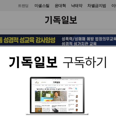
미셸스틸
윤대혁
낙태약
차별금지법
이
트랜딩
국제
입력 2011. 11. 17 04:12