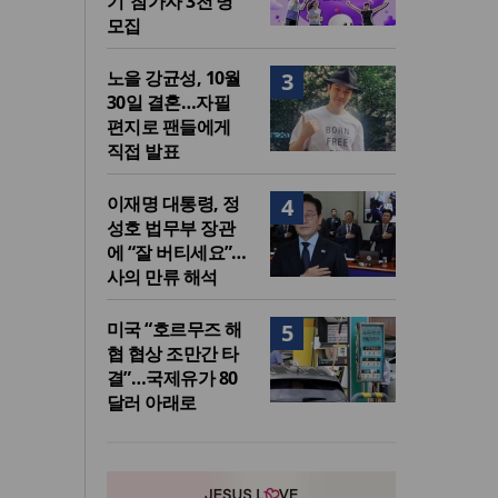
기’ 참가자 3천 명
모집
노을 강균성, 10월
3
30일 결혼…자필
편지로 팬들에게
직접 발표
이재명 대통령, 정
4
성호 법무부 장관
에 “잘 버티세요”…
사의 만류 해석
미국 “호르무즈 해
5
협 협상 조만간 타
결”…국제유가 80
달러 아래로