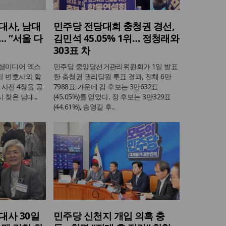
대사, 남대
민주당 전당대회 충청권 경선,
 “서울 다
김민석 45.05% 1위… 정청래와
303표 차
소셜미디어 엑스
민주당 중앙당선거관리위원회가 1일 발표
스틸 변호사와 함
한 충청권 권리당원 투표 결과, 전체 6만
사진 4장을 공
7988표 가운데 김 후보는 3만632표
 찾은 남대..
(45.05%)를 얻었다. 정 후보는 3만329표
(44.61%), 송영길 후..
대사 30일
민주당 신천지 개입 의혹 충