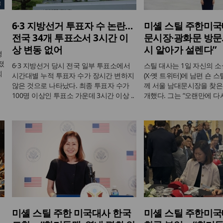
6·3 지방선거 투표자 수 논란…
미셸 스틸 주한미국
전국 34개 투표소서 3시간 이
문시장·광화문 방문…
상 변동 없어
시 알아가 설렌다”
평
졌
6·3 지방선거 당시 전국 일부 투표소에서
스틸 대사는 1일 자신의 
회
시간대별 누적 투표자 수가 장시간 변하지
(X·옛 트위터)에 남편 숀 
않은 것으로 나타났다. 최종 투표자 수가
께 서울 남대문시장을 찾은 
100명 이상인 투표소 가운데 3시간 이상 ..
개했다. 그는 “오랜만에 다시
미셸 스틸 주한 미국대사 한국
미셸 스틸 주한미국