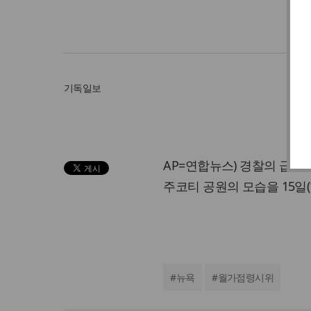
기독일보
AP=연합뉴스) 경찰의 급습 
주코티 공원의 모습을 15일
#
뉴욕
#
월가점령시위