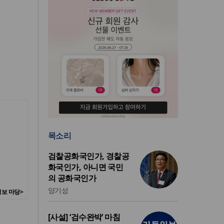
목소리
검찰공화국인가, 경찰공
화국인가, 아니면 국민
의 공화국인가
양기성
보 마당>
[사설] ‘검수완박’ 마침