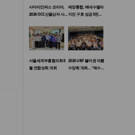
사마리안퍼스 코리아,
예장통합, 베네수엘라
2026 OCC선물상자 사…
지진 구호 성금 5천…
서울세계부흥협의회 8
2026 UBF 불어권 여름
월 연합성회 개최
수양회 개최… “예수…