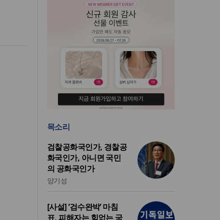
목소리
검찰공화국인가, 경찰공
화국인가, 아니면 국민
의 공화국인가
양기성
[사설] ‘검수완박’ 마침
표, 피해자는 힘없는 국