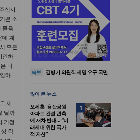
해주십시
 기쁜 소
의 물음
운데 계
서 모든
기감 이대위, 감신대 도서관에
 시인하
퀴어서적 ‘별도 부스’ 마련 조치
2026년 상반기 탈북민 입국 63
명… 전년 동기 대비 34.4% 감
오픈AI, 차세대 AI 모델 ‘아스트
은 나
속보
소
라’ 일부 활동 중단… “중대한 사
김병기 의원직 제명 요구 국민
 일하
이버 공격 역량 배제 못해”
동의청원… 13개 비위 의혹 경
오세훈, 용산공원 아파트 건설
찰 수사 11개월째
관측에 재차 반대… “미래세대
기감 이대위, 감신대 도서관에
많이 본 뉴스
위한 국가적 자산”
퀴어서적 ‘별도 부스’ 마련 조치
2026년 상반기 탈북민 입국 63
명… 전년 동기 대비 34.4% 감
은 제
오세훈, 용산공원
1
소
끝 날까
아파트 건설 관측
에 재차 반대… “미
리 가정
래세대 위한 국가
항상 힘
적 자산”