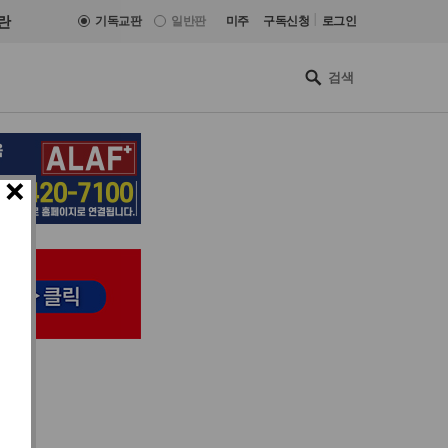
|
란
기독교판
일반판
미주
구독신청
로그인
×