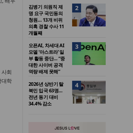
, 배우
김병기 의원직 제
2
명 요구 국민동의
청원… 13개 비위
의혹 경찰 수사 11
개월째
오픈AI, 차세대 AI
3
모델 ‘아스트라’ 일
부 활동 중단… “중
대한 사이버 공격
 사회
역량 배제 못해”
학대학
2026년 상반기 탈
4
북민 입국 63명…
전년 동기 대비
34.4% 감소