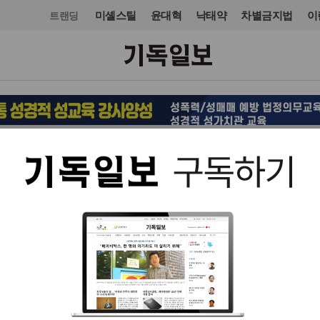
미셸스틸
윤대혁
낙태약
차별금지법
이
트랜딩
오피니언·칼럼
입력 2014. 07. 04 07:50