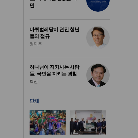
민
바퀴벌레당이 던진 청년
들의 절규
정재우
하나님이 지키시는 사람
들, 국민을 지키는 경찰
최선
단체