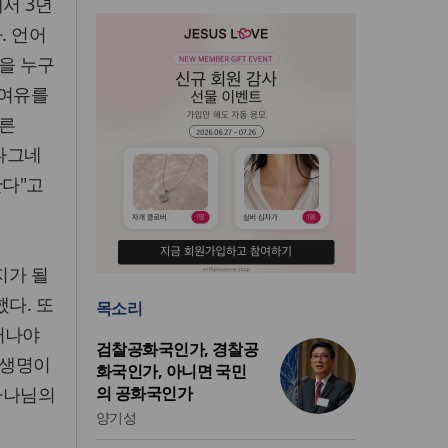
서 3년
. 언어
을 누구
 여유를
모른
 나그네
한다"고
지가 될
했다. 또
목소리
떠나야
검찰공화국인가, 경찰공
 생명이
화국인가, 아니면 국민
 하나님의
의 공화국인가
양기성