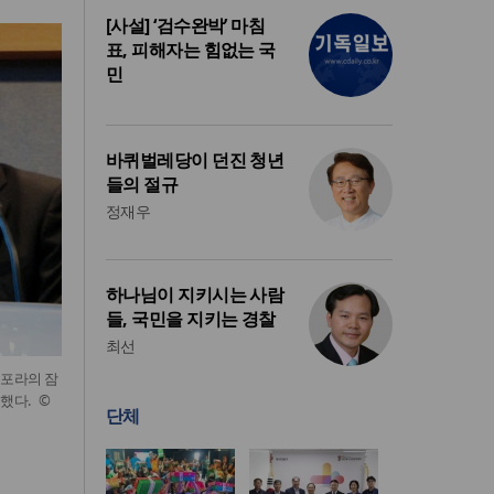
[사설] ‘검수완박’ 마침
표, 피해자는 힘없는 국
민
바퀴벌레당이 던진 청년
들의 절규
정재우
하나님이 지키시는 사람
들, 국민을 지키는 경찰
최선
스포라의 잠
했다. ©
단체