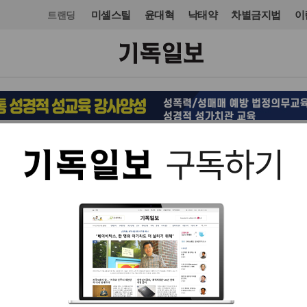
미셸스틸
윤대혁
낙태약
차별금지법
이
트랜딩
선교
입력 2014. 05. 28 06:59