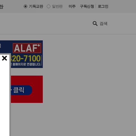
|
란
기독교판
일반판
미주
구독신청
로그인
×