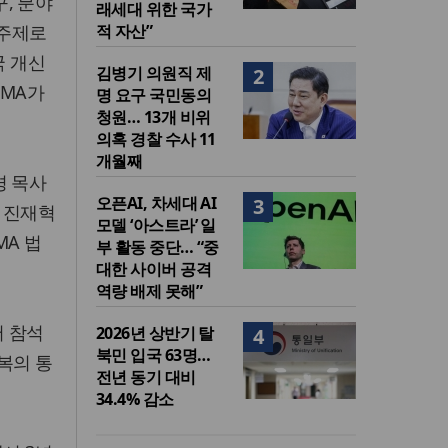
, 분야
래세대 위한 국가
 주제로
적 자산”
국 개신
김병기 의원직 제
2
WMA가
명 요구 국민동의
청원… 13개 비위
의혹 경찰 수사 11
개월째
경 목사
오픈AI, 차세대 AI
3
 진재혁
모델 ‘아스트라’ 일
MA 법
부 활동 중단… “중
대한 사이버 공격
역량 배제 못해”
서 참석
2026년 상반기 탈
4
북민 입국 63명…
복의 통
전년 동기 대비
34.4% 감소