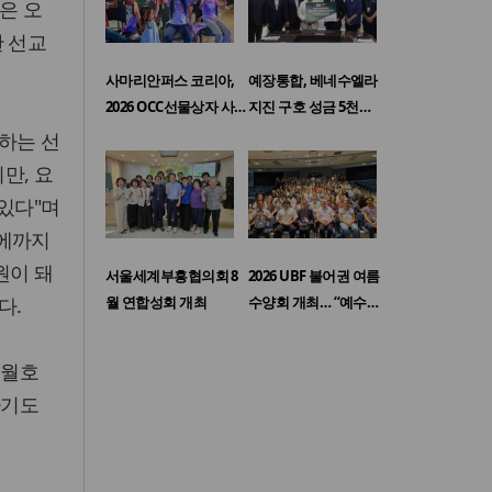
은 오
한 선교
사마리안퍼스 코리아,
예장통합, 베네수엘라
2026 OCC선물상자 사…
지진 구호 성금 5천…
하는 선
만, 요
있다"며
역에까지
원이 돼
서울세계부흥협의회 8
2026 UBF 불어권 여름
다.
월 연합성회 개최
수양회 개최… “예수…
세월호
하기도