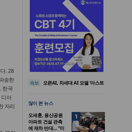
기감 이대위, 감신대 도서관에
퀴어서적 ‘별도 부스’ 마련 조치
2026년 상반기 탈북민 입국 63
. 28
명… 전년 동기 대비 34.4% 감
오픈AI, 차세대 AI 모델 ‘아스트
 파송한
속보
소
라’ 일부 활동 중단… “중대한 사
김병기 의원직 제명 요구 국민
. 한국
이버 공격 역량 배제 못해”
동의청원… 13개 비위 의혹 경
오세훈, 용산공원 아파트 건설
인 디아
찰 수사 11개월째
관측에 재차 반대… “미래세대
기감 이대위, 감신대 도서관에
많이 본 뉴스
위한 국가적 자산”
퀴어서적 ‘별도 부스’ 마련 조치
2026년 상반기 탈북민 입국 63
한 자리
명… 전년 동기 대비 34.4% 감
오세훈, 용산공원
1
소
아파트 건설 관측
에 재차 반대… “미