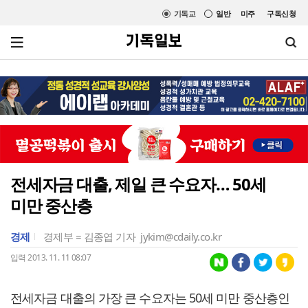
기독교
일반
미주
구독신청
전세자금 대출, 제일 큰 수요자… 50세
미만 중산층
경제
경제부 = 김종엽 기자
jykim@cdaily.co.kr
입력 2013. 11. 11 08:07
전세자금 대출의 가장 큰 수요자는 50세 미만 중산층인