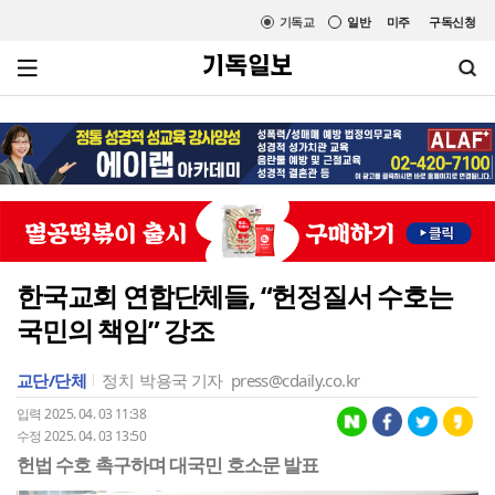
기독교
일반
미주
구독신청
한국교회 연합단체들, “헌정질서 수호는
국민의 책임” 강조
교단/단체
정치
박용국 기자
press@cdaily.co.kr
입력 2025. 04. 03 11:38
수정 2025. 04. 03 13:50
헌법 수호 촉구하며 대국민 호소문 발표