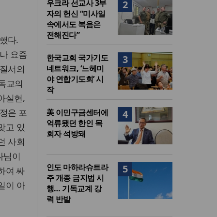
우크라 선교사 3부
2
자의 헌신 “미사일
속에서도 복음은
전해진다”
했다.
나 요즘
한국교회 국가기도
3
 질서의
네트워크, ‘느헤미
야 연합기도회’ 시
기독교의
작
아실현,
정은 포
美 이민구금센터에
4
억류됐던 한인 목
맞고 있
회자 석방돼
던 사회
하나님이
인도 마하라슈트라
5
하여 싸
주 개종 금지법 시
일이 아
행… 기독교계 강
력 반발