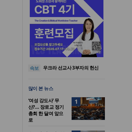
[최원호 목사의 영혼의 양식 63]
말씀은 같은데 왜 열매는 다를
美 이민구금센터에 억류됐던
까?
한인 목회자 석방돼
우크라 선교사 3부자의 헌신
속보
“미사일 속에서도 복음은 전해
“미래 선교, 분쟁·빈곤 지역 출
진다”
신이 주도”
인도 마하라슈트라주 개종 금
지법 시행… 기독교계 강력 반
[최원호 목사의 영혼의 양식 63]
많이 본 뉴스
발
말씀은 같은데 왜 열매는 다를
美 이민구금센터에 억류됐던
까?
한인 목회자 석방돼
‘여성 강도사’ 무
1
산?… 장로교 정기
총회 한 달여 앞으
로