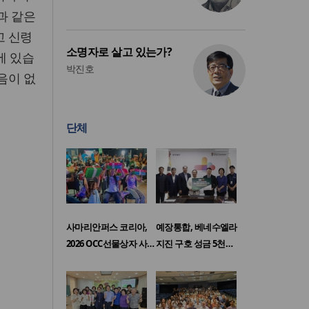
과 같은
고 신령
소명자로 살고 있는가?
에 있습
박진호
음이 없
단체
사마리안퍼스 코리아,
예장통합, 베네수엘라
2026 OCC선물상자 사…
지진 구호 성금 5천…