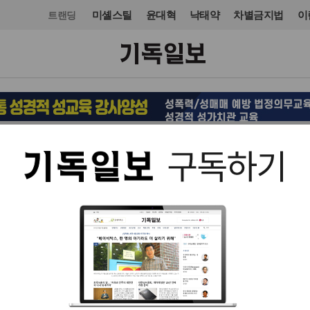
미셸스틸
윤대혁
낙태약
차별금지법
이
트랜딩
문화
도서
입력 2024. 09. 03 11:37