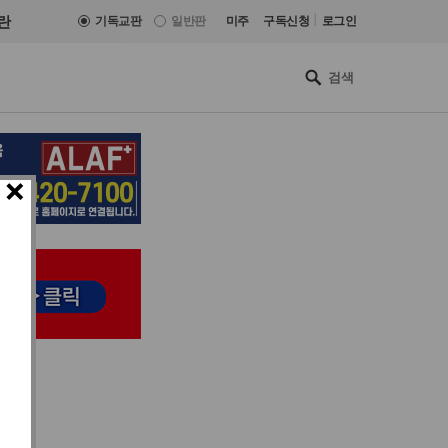
|
란
기독교판
일반판
미주
구독신청
로그인
×