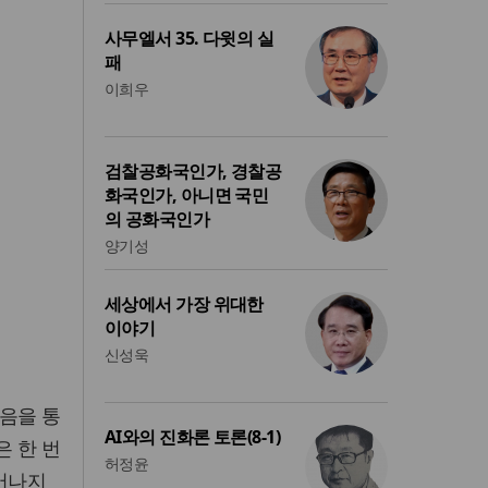
사무엘서 35. 다윗의 실
패
이희우
검찰공화국인가, 경찰공
화국인가, 아니면 국민
의 공화국인가
양기성
세상에서 가장 위대한
이야기
신성욱
죽음을 통
AI와의 진화론 토론(8-1)
은 한 번
허정윤
태어나지