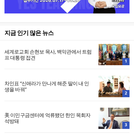
지금 인기 많은 뉴스
세계로교회 손현보 목사, 백악관에서 트럼
프 대통령 접견
1
차인표 “신애라가 만나게 해준 딸이 내 인
생을 바꿔”
2
美 이민구금센터에 억류됐던 한인 목회자
석방돼
3