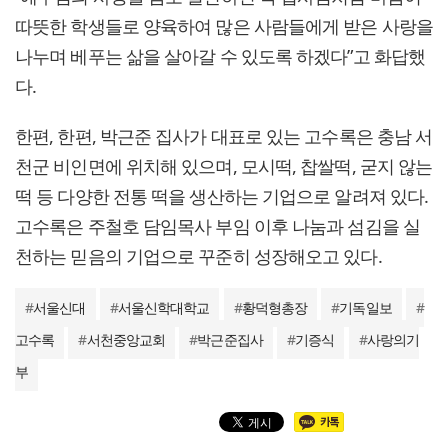
따뜻한 학생들로 양육하여 많은 사람들에게 받은 사랑을
나누며 베푸는 삶을 살아갈 수 있도록 하겠다”고 화답했
다.
한편, 한편, 박근준 집사가 대표로 있는 고수록은 충남 서
천군 비인면에 위치해 있으며, 모시떡, 찹쌀떡, 굳지 않는
떡 등 다양한 전통 떡을 생산하는 기업으로 알려져 있다.
고수록은 주철호 담임목사 부임 이후 나눔과 섬김을 실
천하는 믿음의 기업으로 꾸준히 성장해오고 있다.
#
서울신대
#
서울신학대학교
#
황덕형총장
#
기독일보
#
고수록
#
서천중앙교회
#
박근준집사
#
기증식
#
사랑의기
부