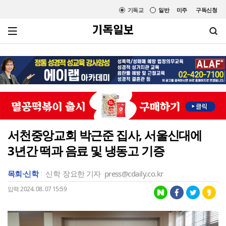
기독교
일반
미주
구독신청
서천중앙교회 박근준 집사, 서울신대에
3년간 떡과 음료 및 냉동고 기증
목회·신학
신학
장요한 기자
press@cdaily.co.kr
입력 2024. 08. 07 15:59