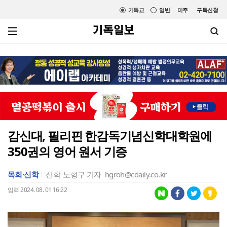
기독교
일반
미주
구독신청
감신대, 필리핀 한감독기념신학대학원에
350권의 영어 원서 기증
목회·신학
신학
노형구 기자
hgroh@cdaily.co.kr
입력 2024. 08. 01 16:22