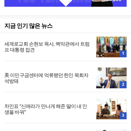
지금 인기 많은 뉴스
세계로교회 손현보 목사, 백악관에서 트럼
프 대통령 접견
1
美 이민구금센터에 억류됐던 한인 목회자
석방돼
2
차인표 “신애라가 만나게 해준 딸이 내 인
생을 바꿔”
3