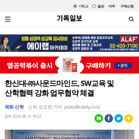
기독교
일반
미주
구독신청
한신대-㈜사운드마인드, SW교육 및
산학협력 강화 업무협약 체결
목회·신학
신학
장요한 기자
press@cdaily.co.kr
입력 2024. 08. 01 16:22