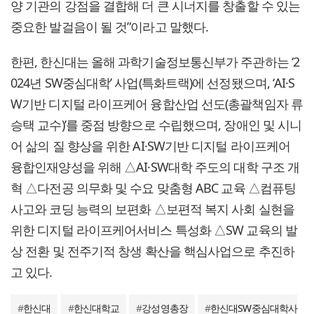
양 기관의 강점을 결합해 더 큰 시너지를 창출할 수 있는
중요한 발걸음이 될 것”이라고 말했다.
한편, 한신대는 올해 과학기술정보통신부가 주관하는 ‘2
024년 SW중심대학’ 사업(특화트랙)에 선정됐으며, ‘AI·S
W기반 디지털 라이프케어 융합산업 선도(총괄책임자 류
승택 교수)’를 중점 방향으로 수립했으며, 장애인 및 시니
어 삶의 질 향상을 위한 AI·SW기반 디지털 라이프케어
융합인재양성을 위해 △AI·SW대학 주도의 대학 구조 개
혁 △다전공 의무화 및 수요 맞춤형 ABC 교육 △컴퓨팅
사고와 코딩 능력의 보편화 △보편적 복지 사회 실현을
위한 디지털 라이프케어서비스 특성화 △SW 교육의 발
상 전환 및 전주기적 창생 확산을 핵심사업으로 추진하
고 있다.
#
한신대
#
한신대학교
#
강성영총장
#
한신대SW중심대학사