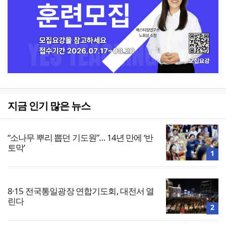
지금 인기 많은 뉴스
“소나무 뿌리 뽑던 기도원”… 14년 만에 ‘반
토막’
1
8·15 전국통일광장 연합기도회, 대전서 열
린다
2