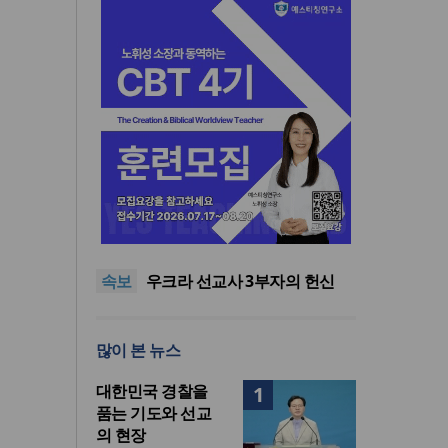
인도 마하라슈트라주 개종 금
지법 시행… 기독교계 강력 반
올리벳대학교, 120만 평 리버사
발
이드 대학 캠퍼스 영구 사용 승
美 이민구금센터에 억류됐던
속보
인… 장기 개발 기반 확보
한인 목회자 석방돼
우크라 선교사 3부자의 헌신
“미사일 속에서도 복음은 전해
“미래 선교, 분쟁·빈곤 지역 출
진다”
신이 주도”
인도 마하라슈트라주 개종 금
많이 본 뉴스
지법 시행… 기독교계 강력 반
올리벳대학교, 120만 평 리버사
발
이드 대학 캠퍼스 영구 사용 승
대한민국 경찰을
1
인… 장기 개발 기반 확보
품는 기도와 선교
의 현장