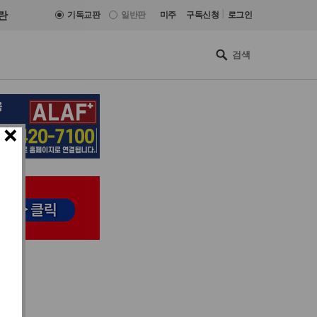
|
란
기독교판
일반판
미주
구독신청
로그인
×