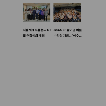
서울세계부흥협의회 8
2026 UBF 불어권 여름
월 연합성회 개최
수양회 개최… “예수…