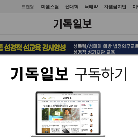
미셸스틸
윤대혁
낙태약
차별금지법
이
트랜딩
문화
도서
입력 2024. 07. 18 16:38