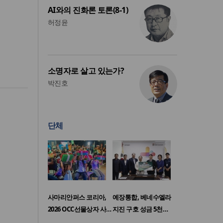
AI와의 진화론 토론(8-1)
허정윤
소명자로 살고 있는가?
박진호
단체
사마리안퍼스 코리아,
예장통합, 베네수엘라
2026 OCC선물상자 사…
지진 구호 성금 5천…