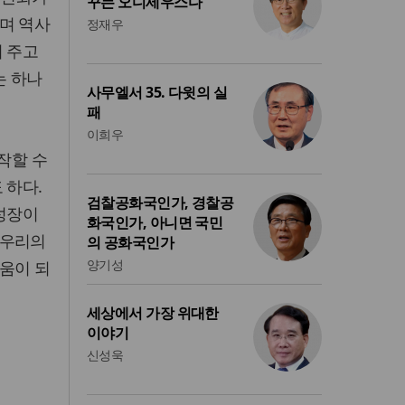
꾸는 오디세우스다
며 역사
정재우
서 주고
는 하나
사무엘서 35. 다윗의 실
패
이희우
작할 수
 하다.
검찰공화국인가, 경찰공
 성장이
화국인가, 아니면 국민
 우리의
의 공화국인가
양기성
움이 되
세상에서 가장 위대한
이야기
신성욱