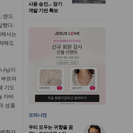
사용 승인… 장기
개발 기반 확보
. 앤드
말했다.
위해서는
생략해도
하나님이
 부르며
째 기도
늘 아버
과 성품
오피니언
우리 모두는 귀향을 꿈
 변화가