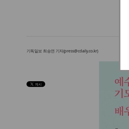
기독일보
최승연 기자
(
press@cdaily.co.kr
)