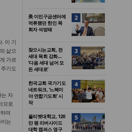
美 이민구금센터에
2
억류됐던 한인 목
회자 석방돼
 이 기
찾으시는교회, 전
3
의 삶으
세대 목회 강화…
게 가르
‘다음 세대 넘어 모
 주기도
든 세대로’
한국교회 국가기도
4
네트워크, ‘느헤미
하는 자
야 연합기도회’ 시
작
그러므로
 하며
올리벳대학교, 120
5
차이는
만 평 리버사이드
대학 캠퍼스 영구