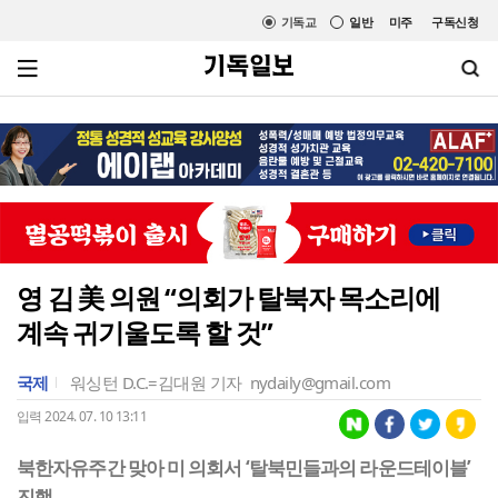
기독교
일반
미주
구독신청
영 김 美 의원 “의회가 탈북자 목소리에
계속 귀기울도록 할 것”
국제
워싱턴 D.C.=김대원 기자
nydaily@gmail.com
입력 2024. 07. 10 13:11
북한자유주간 맞아 미 의회서 ‘탈북민들과의 라운드테이블’
진행