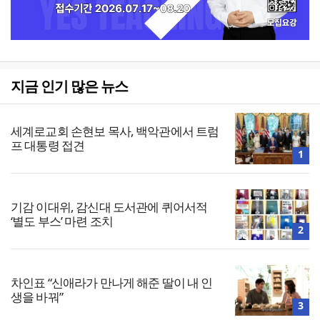
지금 인기 많은 뉴스
세계로교회 손현보 목사, 백악관에서 트럼
프 대통령 접견
1
기감 이대위, 감신대 도서관에 퀴어서적
‘별도 부스’ 마련 조치
2
차인표 “신애라가 만나게 해준 딸이 내 인
생을 바꿔”
3