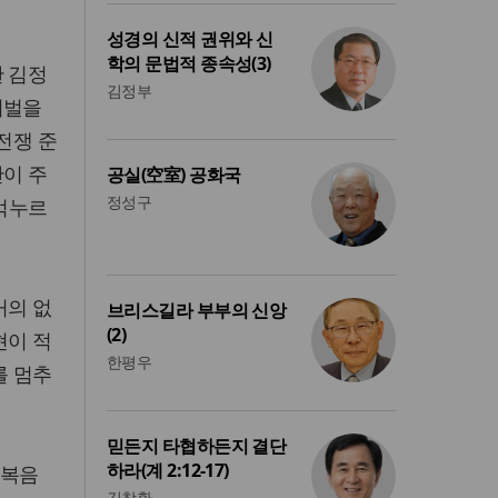
성경의 신적 권위와 신
학의 문법적 종속성(3)
한 김정
김정부
처벌을
전쟁 준
만이 주
공실(空室) 공화국
정성구
 억누르
거의 없
브리스길라 부부의 신앙
(2)
현이 적
한평우
를 멈추
믿든지 타협하든지 결단
하라(계 2:12-17)
 복음
김창환