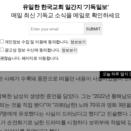
 참혹한 인권상황, 어둠 짙을
유일한 한국교회 일간지 '기독일보'
매일 최신 기독교 소식을 메일로 확인하세요
글자크기
개인정보 수집 및 이용
에 동의합니다.
광고성 정보 수신
에 동의합니다.
사이에 남한 문화 확산을 차단하기 위해 생활 전반에 대한
괜찮습니다. 페이지로 이동합니다.
아가 공개 처형을 남발해 공포감을 조성하는 것으로 드러났
‘2024 북한인권보고서’엔 최근 북한이 ‘반동사상문화배격법’
오늘 하루 열지 
한 사례가 수록돼 풍문으로 떠돌던 내용이 사실이었음이 드
한 남성의 생생한 증언을 담았다. 그는 “2022년 황해남
되는 것을 직접 봤다”며 “괴뢰(남한) 노래 70곡과 영화 3편
7명에게 유포했다는 사실이 드러났다고 했다”고 진술했다. 2
료가 손전화기로 남한 드라마를 시청하다 보위부에 적발돼 