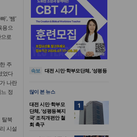
 ‘쌤’
교육용으
잔으로
한동대 RISE사업단, 포항 죽도
시장 담은 로컬 매거진 ‘포항집’
8·15 전국통일광장 연합기도
발간
회, 대전서 열린다
공실(空室) 공화국
한 주
속보
대전 시민·학부모단체, ‘성평등
렸었다
복지국’ 조직개편안 철회 촉구
세기총 “자유를 지키며 하나 된
가 나란
희망의 미래를 향하여”
한동대 RISE사업단, 포항 죽도
어느 정
많이 본 뉴스
시장 담은 로컬 매거진 ‘포항집’
8·15 전국통일광장 연합기도
발간
회, 대전서 열린다
대전 시민·학부모
1
단체, ‘성평등복지
국’ 조직개편안 철
 탈북
회 촉구
격리 시설