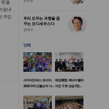
과 뜻을
 마침내
한 주민
우리 모두는 귀향을 꿈
꾸는 오디세우스다
정재우
단체
사마리안퍼스 코리아,
예장통합, 베네수엘라
2026 OCC선물상자 사…
지진 구호 성금 5천…