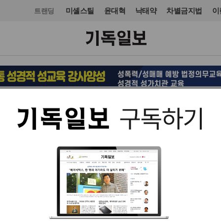
미셸스틸
윤대혁
낙태약
차별금지법
이
트랜딩
오피니언·칼럼
사설
입력 2024. 07. 04 07:03