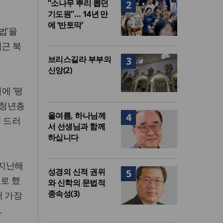
“소나무 뿌리 뽑던
2
기도원”… 14년 만
에 ‘반토막’
법’을
최근 북
브리스길라 부부의
3
신앙(2)
에 ‘평
 청년층
올여름, 하나님께
4
 드러
서 선생님과 함께
하십니다
 지난해
성경의 신적 권위
5
로 했
와 신학의 문법적
종속성(3)
써 가장
.