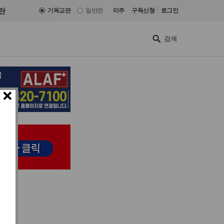
|
란
기독교판
일반판
미주
구독신청
로그인
×