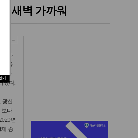
수록 새벽 가까워
 단속과
다. 통
 등을
않기
러났다.
도 광산
을 보다
020년
강제 송