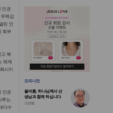
의 인권
 무력감
열린 안
에 회부
있고 북
는 체제
악화시키
오피니언
올여름, 하나님께서 선
의 인권
생님과 함께 하십니다
 다루는
고상범
 대다수