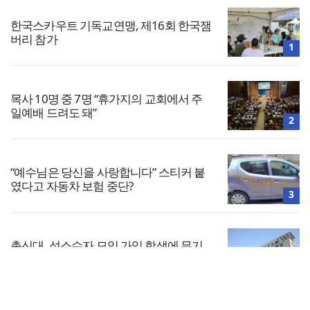
한국스카우트 기독교연맹, 제16회 한국잼
버리 참가
1
목사 10명 중 7명 “휴가지의 교회에서 주
일예배 드려도 돼”
2
“예수님은 당신을 사랑합니다” 스티커 붙
였다고 자동차 보험 중단?
3
총신대, 성소수자 모임 가입 학생에 무기
정학… 법원 “과해”
4
전체보기