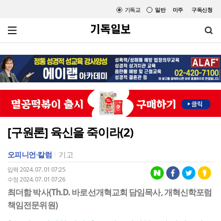
기독교
일반
미주
구독신청
[구원론] 육신을 죽이라(2)
오피니언·칼럼
기고
입력 2024. 07. 01 07:25
수정 2024. 07. 01 07:26
최더함 박사(Th.D. 바로선개혁교회 담임목사, 개혁신학포럼
책임전문위원)