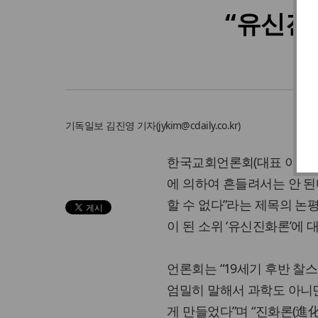
“유신진
기독일보
김진영 기자
(
jykim@cdaily.co.kr
)
한국교회언론회(대표 이억주 
에 의하여 흔들려서는 안 된
할 수 없다”라는 제목의 논
이 된 소위 ‘유신진화론’에 
언론회는 “19세기 후반 찰
엄밀히 말해서 과학도 아니면
게 만들었다”며 “진화론(進