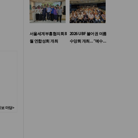
서울세계부흥협의회 8
2026 UBF 불어권 여름
월 연합성회 개최
수양회 개최… “예수…
보 마당>