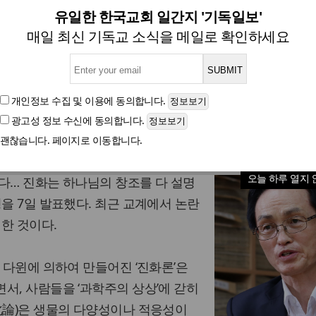
화론? 진화로 창조 설명하는 것
유일한 한국교회 일간지 '기독일보'
매일 최신 기독교 소식을 메일로 확인하세요
한국교회언론회 논평
개인정보 수집 및 이용
에 동의합니다.
광고성 정보 수신
에 동의합니다.
글자크기
괜찮습니다. 페이지로 이동합니다.
목사, 이하 언론회)가 “신학이 과학
오늘 하루 열지 
다… 진화는 하나님의 창조를 다 설명
평을 7일 발표했다. 최근 교계에서 논란
대한 것이다.
스 다윈에 의하여 만들어진 ‘진화론’은
서, 사람들을 ‘과학주의 상상’에 갇히
化論)은 생물의 다양성이나 적응성이