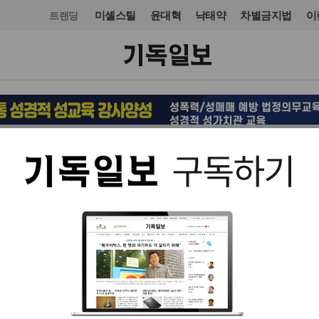
미셸스틸
윤대혁
낙태약
차별금지법
이
트랜딩
교단/단체
기독교기관
입력 2024. 05. 07 17:25