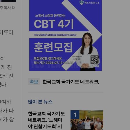
 목사 ©
 이루어
c
한기연 “전쟁을 부르는 정책을
에게 진
중단하라”
정신건강 치료 인프라 부족…
정신질환 평생유병률 27.8%,
대한민국 경찰을 품는 기도와
조와 진
속보
중증 입원·재활 확충 과제
선교의 현장
한국교회 국가기도 네트워크,
다.
‘느헤미야 연합기도회’ 시작
“기도로 시작한 스틸 美 대사,
한미동맹의 가교 되어주길”
한기연 “전쟁을 부르는 정책을
부여하
많이 본 뉴스
중단하라”
정신건강 치료 인프라 부족…
정신질환 평생유병률 27.8%,
다가 다
한국교회 국가기도
1
중증 입원·재활 확충 과제
체가 창
네트워크, ‘느헤미
야 연합기도회’ 시