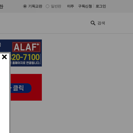
|
란
기독교판
일반판
미주
구독신청
로그인
×