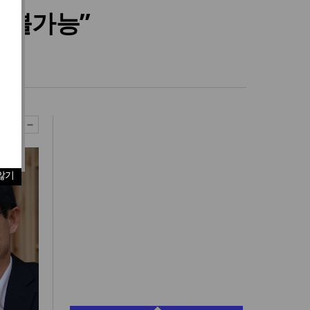
 불가능”
않기