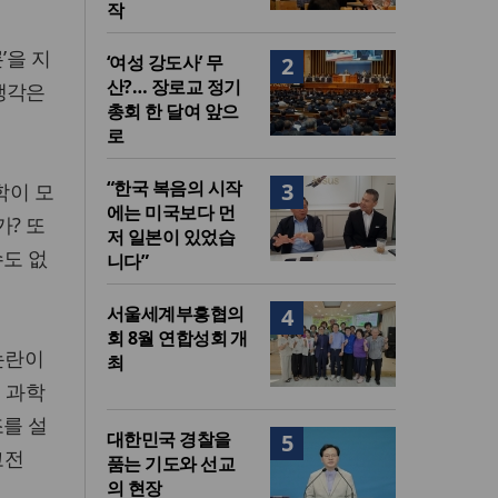
작
’을 지
‘여성 강도사’ 무
2
산?… 장로교 정기
생각은
총회 한 달여 앞으
로
“한국 복음의 시작
3
학이 모
에는 미국보다 먼
가? 또
저 일본이 있었습
수도 없
니다”
서울세계부흥협의
4
회 8월 연합성회 개
논란이
최
 과학
조를 설
대한민국 경찰을
5
고전
품는 기도와 선교
의 현장