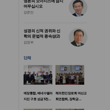
영혼의 오아시스에 잠시
머무십시오
강준민
성경의 신적 권위와 신
학의 문법적 종속성(2)
김정부
단체
예장통합, 베네수엘라
해외한인장로회 여선교
지진 구호 성금 5천…
회연합회, 장학금 …