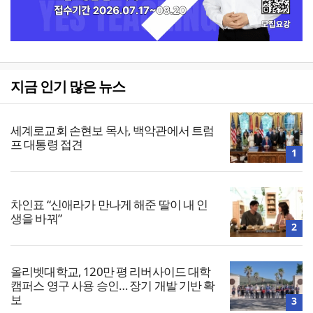
지금 인기 많은 뉴스
세계로교회 손현보 목사, 백악관에서 트럼
프 대통령 접견
1
차인표 “신애라가 만나게 해준 딸이 내 인
생을 바꿔”
2
올리벳대학교, 120만 평 리버사이드 대학
캠퍼스 영구 사용 승인… 장기 개발 기반 확
보
3