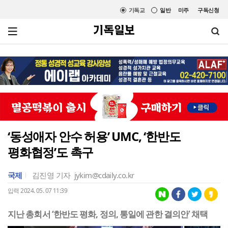
기독교
일반
미주
구독신청
‘동성애자 안수 허용’ UMC, ‘한반도
평화협정’도 촉구
국제
김진영 기자
jykim@cdaily.co.kr
입력 2024. 05. 07 11:39
지난 총회서 ‘한반도 평화, 정의, 통일에 관한 결의안’ 채택