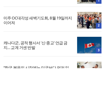
1
미주 OC대각성 새벽기도회, 8월 19일까지
이어져
2
캐나다군, 공적 행사서 '신·종교' 언급 금
지… 교계 거센 반발
3
“한국 복음의 시작에는 미국보다 먼저 일
본이 있었습니다”
4
전체보기
“기도로 시작한 스틸 美 대사, 한미동맹의
가교 되어주길”
교회일반
5