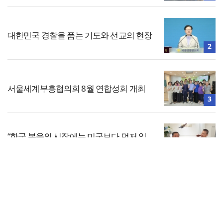
대한민국 경찰을 품는 기도와 선교의 현장
2
서울세계부흥협의회 8월 연합성회 개최
3
“한국 복음의 시작에는 미국보다 먼저 일
본이 있었습니다”
4
전체보기
한국교회 국가기도 네트워크, ‘느헤미야
연합기도회’ 시작
교회일반
5
교회