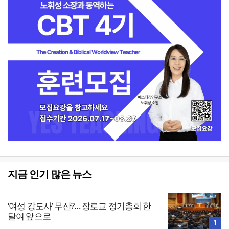
지금 인기 많은 뉴스
‘여성 강도사’ 무산?… 장로교 정기총회 한
달여 앞으로
1