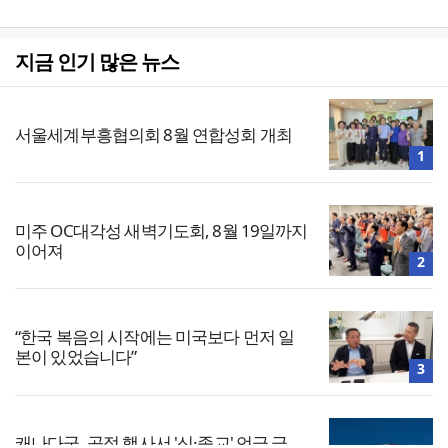
지금 인기 많은 뉴스
서울세계부흥협의회 8월 연합성회 개최
1
미주 OC대각성 새벽기도회, 8월 19일까지
이어져
2
“한국 복음의 시작에는 미국보다 먼저 일
본이 있었습니다”
3
캐나다군, 공적 행사서 '신·종교' 언급 금