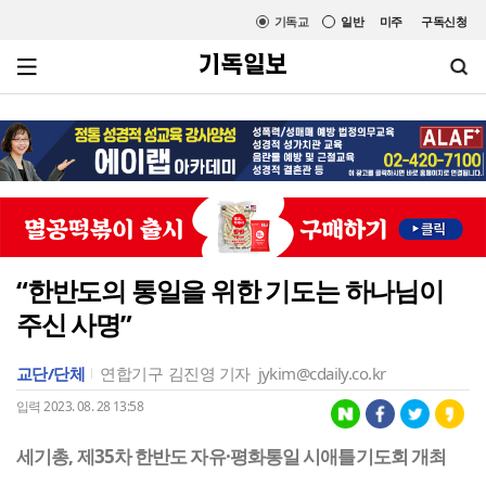
기독교
일반
미주
구독신청
“한반도의 통일을 위한 기도는 하나님이
주신 사명”
교단/단체
연합기구
김진영 기자
jykim@cdaily.co.kr
입력 2023. 08. 28 13:58
세기총, 제35차 한반도 자유·평화통일 시애틀기도회 개최