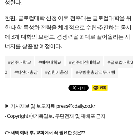
성한다.
한편, 글로컬대학 신청 이후 전주대는 글로컬대학을 위
한 대학 특성화 전략을 체계적으로 수립·추진하는 동시
에 3개 대학의 브랜드, 경쟁력을 최대로 끌어올리는 시
너지를 창출할 예정이다.
#
전주대학교
#
예수대학교
#
전주비전대학교
#
글로컬대학3
0
#
박진배총장
#
김찬기총장
#
우병훈총장직무대행
▶ 기사제보 및 보도자료 press@cdaily.co.kr
- Copyright ⓒ기독일보, 무단전재 및 재배포 금지
👉 새벽 예배 후, 교회에서 꼭 필요한 것은??