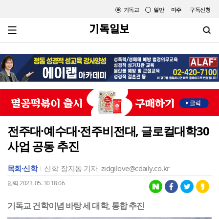
기독교
일반
미주
구독신청
전주대·예수대·전주비전대, 글로컬대학30
사업 공동 추진
목회·신학
신학
장지동 기자
zidgilove@cdaily.co.kr
입력 2023. 05. 30 18:06
기독교 건학이념 바탕 세 대학, 통합 추진